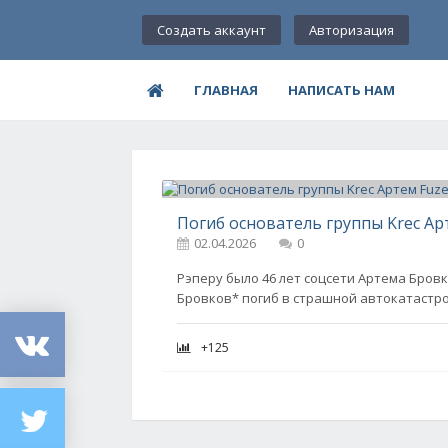
Создать аккаунт
Авторизация
ГЛАВНАЯ
НАПИСАТЬ НАМ
Погиб основатель группы Krec Ар
02.04.2026
0
Рэперу было 46 лет соцсети Артема Бровк
Бровков* погиб в страшной автокатастр
+125