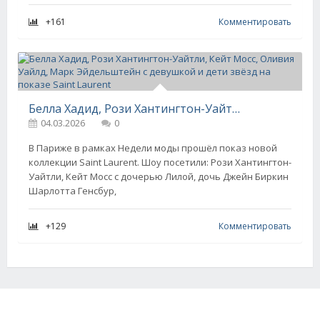
+161
Комментировать
Белла Хадид, Рози Хантингтон-Уайтли, Кейт Мосс, Оливия Уайлд, Марк Эйдельштейн с девушкой и дети звёзд на показе Saint Laurent
04.03.2026
0
В Париже в рамках Недели моды прошёл показ новой
коллекции Saint Laurent. Шоу посетили: Рози Хантингтон-
Уайтли, Кейт Мосс с дочерью Лилой, дочь Джейн Биркин
Шарлотта Генсбур,
+129
Комментировать