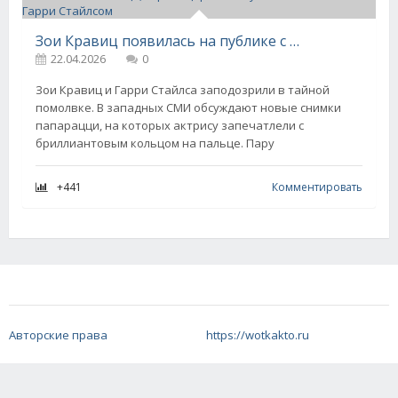
Зои Кравиц появилась на публике с кольцом на безымянном пальце, спровоцировав слухи о помолвке с Гарри Стайлсом
22.04.2026
0
Зои Кравиц и Гарри Стайлса заподозрили в тайной
помолвке. В западных СМИ обсуждают новые снимки
папарацци, на которых актрису запечатлели с
бриллиантовым кольцом на пальце. Пару
+441
Комментировать
Авторские права
https://wotkakto.ru