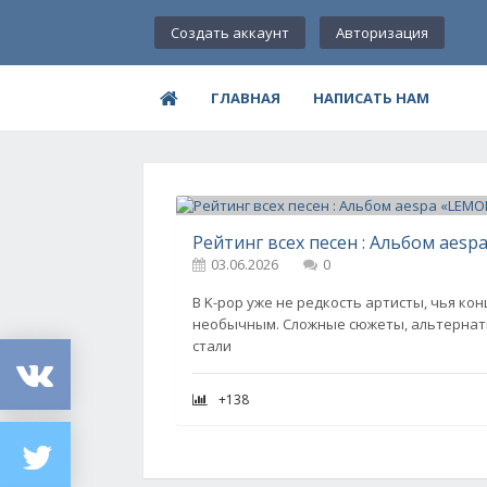
Создать аккаунт
Авторизация
ГЛАВНАЯ
НАПИСАТЬ НАМ
Рейтинг всех песен : Альбом aes
03.06.2026
0
В K-pop уже не редкость артисты, чья ко
необычным. Сложные сюжеты, альтернати
стали
+138