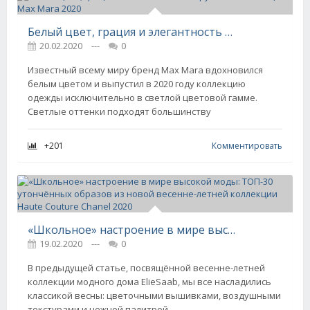
Белый цвет, грация и элегантность в круизной коллекции Max Mara 2020
20.02.2020
---
0
Известный всему миру бренд Max Mara вдохновился
белым цветом и выпустил в 2020 году коллекцию
одежды исключительно в светлой цветовой гамме.
Светлые оттенки подходят большинству
+201
Комментировать
«Школьное» настроение в мире высокой моды: ТОП-30 утончённых образов из новой весенне-летней коллекции Haute Couture Chanel 2020
19.02.2020
---
0
В предыдущей статье, посвящённой весенне-летней
коллекции модного дома ElieSaab, мы все насладились
классикой весны: цветочными вышивками, воздушными
текстурами и нежной палитрой.