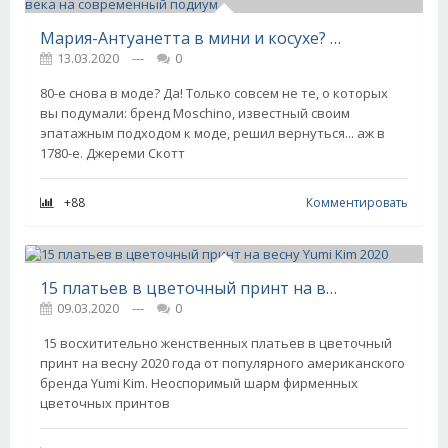
Мария-Антуанетта в мини и косухе? Платье-торт и пальто из цветов? Четырежды да! Как Moschino вернули моду XVIII века на современный подиум
13.03.2020
---
0
80-е снова в моде? Да! Только совсем не те, о которых
вы подумали: бренд Moschino, известный своим
эпатажным подходом к моде, решил вернуться... аж в
1780-е. Джереми Скотт
+88
Комментировать
15 платьев в цветочный принт на весну Yumi Kim 2020
09.03.2020
---
0
​​​​​​​ 15 восхитительно женственных платьев в цветочный
принт на весну 2020 года от популярного американского
бренда Yumi Kim. Неоспоримый шарм фирменных
цветочных принтов