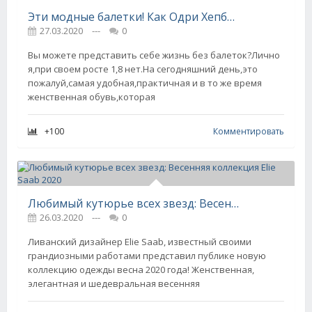
Эти модные балетки! Как Одри Хепбёрн попросила создать для ее 41 размера ноги аккуратные туфельки
27.03.2020
---
0
Вы можете представить себе жизнь без балеток?Лично
я,при своем росте 1,8 нет.На сегодняшний день,это
пожалуй,самая удобная,практичная и в то же время
женственная обувь,которая
+100
Комментировать
Любимый кутюрье всех звезд: Весенняя коллекция Elie Saab 2020
26.03.2020
---
0
Ливанский дизайнер Elie Saab, известный своими
грандиозными работами представил публике новую
коллекцию одежды весна 2020 года! Женственная,
элегантная и шедевральная весенняя