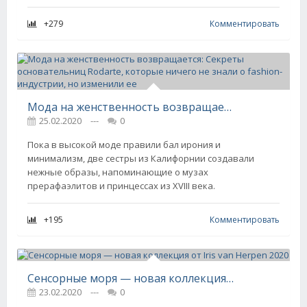
+279
Комментировать
Мода на женственность возвращается: Секреты основательниц Rodarte, которые ничего не знали о fashion-индустрии, но изменили ее
25.02.2020
---
0
Пока в высокой моде правили бал ирония и
минимализм, две сестры из Калифорнии создавали
нежные образы, напоминающие о музах
прерафаэлитов и принцессах из XVIII века.
+195
Комментировать
Сенсорные моря — новая коллекция от Iris van Herpen 2020
23.02.2020
---
0