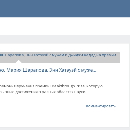
Сальма Хайек и Франсуа Анри-Пино, Мария Шарапова, Энн Хэтэуэй с мужем и Джиджи Хадид на премии Breakthrough Prize
ремония вручения премии Breakthrough Prize, которую
рывные достижения в разных областях науки.
Комментировать