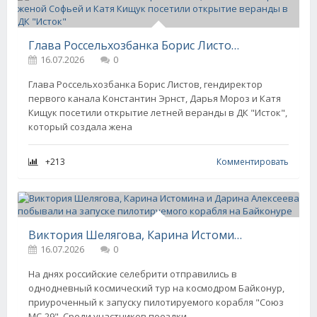
Глава Россельхозбанка Борис Листов, Константин Эрнст с женой Софьей и Катя Кищук посетили открытие веранды в ДК "Исток"
16.07.2026
0
Глава Россельхозбанка Борис Листов, гендиректор
первого канала Константин Эрнст, Дарья Мороз и Катя
Кищук посетили открытие летней веранды в ДК "Исток",
который создала жена
+213
Комментировать
Виктория Шелягова, Карина Истомина и Дарина Алексеева побывали на запуске пилотируемого корабля на Байконуре
16.07.2026
0
На днях российские селебрити отправились в
однодневный космический тур на космодром Байконур,
приуроченный к запуску пилотируемого корабля "Союз
МС-29". Среди участников поездки —