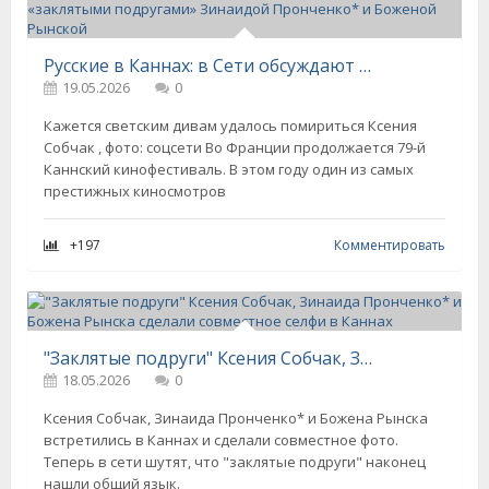
Русские в Каннах: в Сети обсуждают фото Ксении Собчак с «заклятыми подругами» Зинаидой Пронченко* и Боженой Рынской
19.05.2026
0
Кажется светским дивам удалось помириться Ксения
Собчак , фото: соцсети Во Франции продолжается 79-й
Каннский кинофестиваль. В этом году один из самых
престижных киносмотров
+197
Комментировать
"Заклятые подруги" Ксения Собчак, Зинаида Пронченко* и Божена Рынска сделали совместное селфи в Каннах
18.05.2026
0
Ксения Собчак, Зинаида Пронченко* и Божена Рынска
встретились в Каннах и сделали совместное фото.
Теперь в сети шутят, что "заклятые подруги" наконец
нашли общий язык.