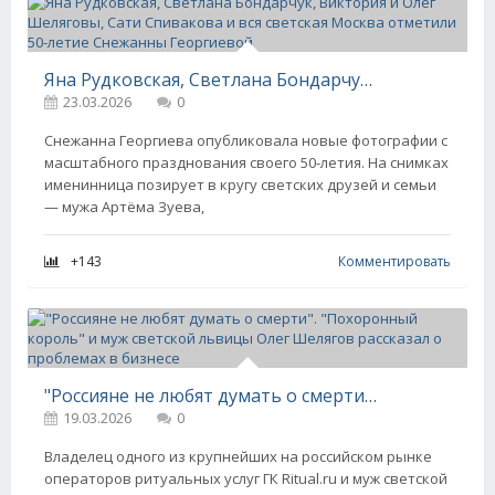
Яна Рудковская, Светлана Бондарчук, Виктория и Олег Шеляговы, Сати Спивакова и вся светская Москва отметили 50-летие Снежанны Георгиевой
23.03.2026
0
Снежанна Георгиева опубликовала новые фотографии с
масштабного празднования своего 50-летия. На снимках
именинница позирует в кругу светских друзей и семьи
— мужа Артёма Зуева,
+143
Комментировать
"Россияне не любят думать о смерти". "Похоронный король" и муж светской львицы Олег Шелягов рассказал о проблемах в бизнесе
19.03.2026
0
Владелец одного из крупнейших на российском рынке
операторов ритуальных услуг ГК Ritual.ru и муж светской