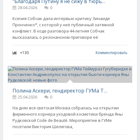
"Благодаря Путину я не сижу в тюрьме". Ксения Собчак встретилась со своей давней оппоненткой Зинаидой Пронченко* и похвалила Путина
28.04.2026
0
Ксения Собчак дала интервью критику Зинаиде
Пронченко*, с которой у неё публичный затяжной
конфликт. В ходе разговора 44-летняя Собчак
высказалась о резонансном приговоре её
+130
Комментировать
Полина Аскери, гендиректор ГУМа Теймураз Гугуберидзе и Константин Андрикопулос на открытии бьюти-корнера Яны Рудковской: новые фото
25.04.2026
0
На днях вся светская Москва собралась на открытии
фирменного корнера уходовой косметики бренда Яны
Рудковской Code de Beauté. Мероприятие в ГУМе
посетили Виктория Шелягова,