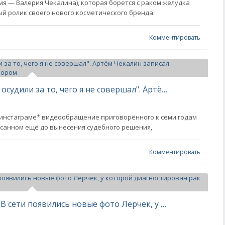
мя — Валерия Чекалина), которая борется с раком желудка
й ролик своего нового косметического бренда
Комментировать
"Если вы это видите, значит, меня осудили за то, чего я не совершал". Артём Чекалин записал видеообращение перед семилетним приговором
 инстаграме* видеообращение приговорённого к семи годам
исанном ещё до вынесения судебного решения,
Комментировать
"Совсем плохо от химиотерапии". В сети появились новые фото Лерчек, у которой диагностирован рак последней стадии