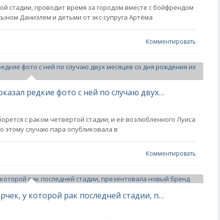
той стадии, проводит время за городом вместе с бойфрендом
ыном Даниэлем и детьми от экс-супруга Артёма
Комментировать
Бойфренд онкобольной Лерчек показал редкие фото с ней по случаю двух месяцев со дня рождения их сына
борется с раком четвёртой стадии, и её возлюбленного Луиса
о этому случаю пара опубликовала в
Комментировать
"Никто не знает, что нас ждёт". Лерчек, у которой рак последней стадии, презентовала новый бренд