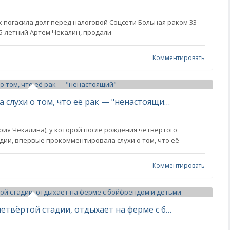
ак погасила долг перед налоговой Соцсети Больная раком 33-
35-летний Артем Чекалин, продали
Комментировать
"Бог им судья". Лерчек ответила на слухи о том, что её рак — "ненастоящий"
ия Чекалина), у которой после рождения четвёртого
дии, впервые прокомментировала слухи о том, что её
Комментировать
Лерчек, которая лечится от рака четвёртой стадии, отдыхает на ферме с бойфрендом и детьми