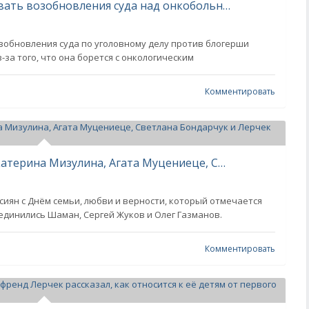
Прокуратура пока не стала требовать возобновления суда над онкобольной Лерчек
зобновления суда по уголовному делу против блогерши
за того, что она борется с онкологическим
Комментировать
"Мой тыл, моя опора". Шаман и Екатерина Мизулина, Агата Муцениеце, Светлана Бондарчук и Лерчек отмечают День семьи, любви и верности
сиян с Днём семьи, любви и верности, который отмечается
единились Шаман, Сергей Жуков и Олег Газманов.
Комментировать