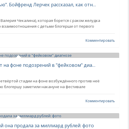
"Если любишь — берёшь полностью". Бойфренд Лерчек рассказал, как относится к её детям от первого брака
алерия Чекалина), которая борется с раком желудка
его взаимоотношения с детьми блогерши от первого
Комментировать
Онкобольная Лерчек вышла в свет на фоне подозрений в "фейковом" диагнозе
 четвёртой стадии на фоне возбуждённого против неё
уюю блогершу заметили накануне на фестивале
Комментировать
й она продала за миллиард рублей: фото