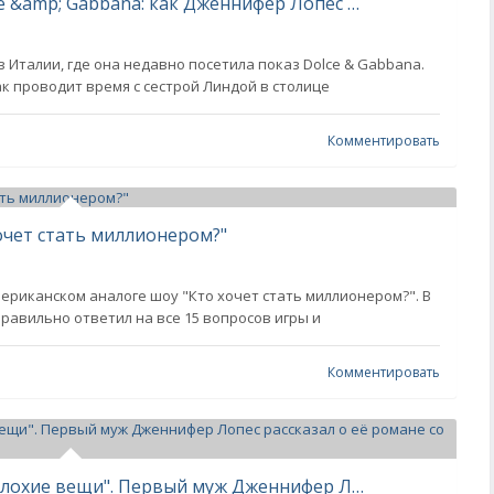
Микроплатья, дольче вита и Dolce &amp; Gabbana: как Дженнифер Лопес отдыхает в Италии, где отметила 57-летие
Италии, где она недавно посетила показ Dolce & Gabbana.
как проводит время с сестрой Линдой в столице
Комментировать
очет стать миллионером?"
мериканском аналоге шоу "Кто хочет стать миллионером?". В
равильно ответил на все 15 вопросов игры и
Комментировать
"Сказала, что он может творить плохие вещи". Первый муж Дженнифер Лопес рассказал о её романе со скандальным рэпером Пи Дидди