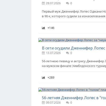
28.07.2026
0
Первый муж Дженнифер Лопес Оджани Ноа
в 90-х, которого судили за изнасиловани
+146
В сети осудили Дженнифер Лопес 
13.07.2026
0
56-летнюю певицу и актрису Дженнифер Ло
на мужском финале Уимблдонского турни
+289
09.07.2026
0