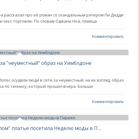
 рассказал про её роман со скандальным рэпером Пи Дидди
я и секс-торговлю. По словам Оджани Ноа, певица
Комментировать
за "неуместный" образ на Уимблдоне
пес осудили люди в сети за неуместный, на их взгляд, образ
ра по теннису, который прошёл вчера. Больше
Комментировать
56-летняя Дженнифер Лопес в "голом" платье посетила Неделю моды в Париже