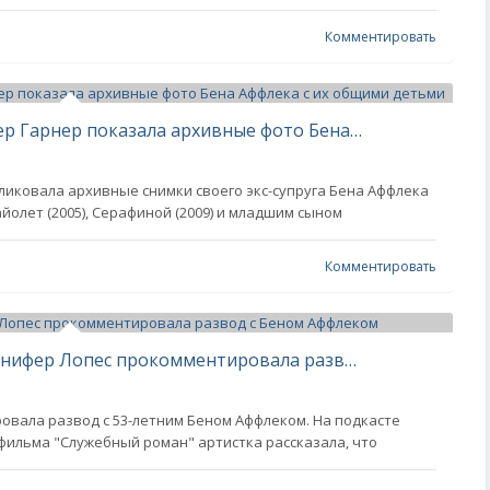
Комментировать
"Обожают своего папу". Дженнифер Гарнер показала архивные фото Бена Аффлека с их общими детьми
ликовала архивные снимки своего экс-супруга Бена Аффлека
йолет (2005), Серафиной (2009) и младшим сыном
Комментировать
"По-настоящему узнала себя". Дженифер Лопес прокомментировала развод с Беном Аффлеком
овала развод с 53-летним Беном Аффлеком. На подкасте
 фильма "Служебный роман" артистка рассказала, что