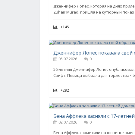
Дженнифер Лопес, которая на днях прил
Zuhair Murad, пришла на кутюрный показ мо
+145
Дженнифер Лопес показала свой 
05.07.2026
0
56-летняя Дженнифер Лопес опубликовала
Свифт. Певица выбрала для торжества чё
+292
02.07.2026
0
Бена Аффлека заметили на шопинге вмест