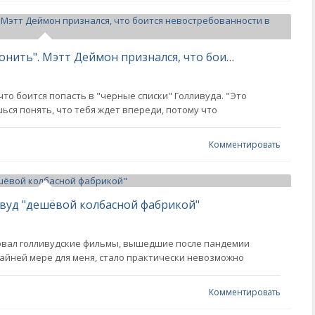
"Телефон однажды перестанет звонить". Мэтт Деймон признался, что боится невостребованности в Голливуде
что боится попасть в "черные списки" Голливуда. "Это
шься понять, что тебя ждет впереди, потому что
Комментировать
вуд "дешёвой колбасной фабрикой"
овал голливудские фильмы, вышедшие после пандемии
райней мере для меня, стало практически невозможно
Комментировать