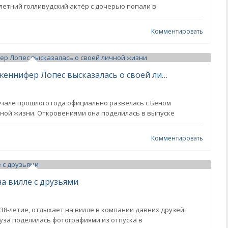
-летний голливудский актёр с дочерью попали в
Комментировать
"Расставание — это не провал". Дженнифер Лопес высказалась о своей личной жизни
ачале прошлого года официально развелась с Беном
чной жизни. Откровениями она поделилась в выпуске
Комментировать
на вилле с друзьями
38-летие, отдыхает на вилле в компании давних друзей.
уза поделилась фотографиями из отпуска в