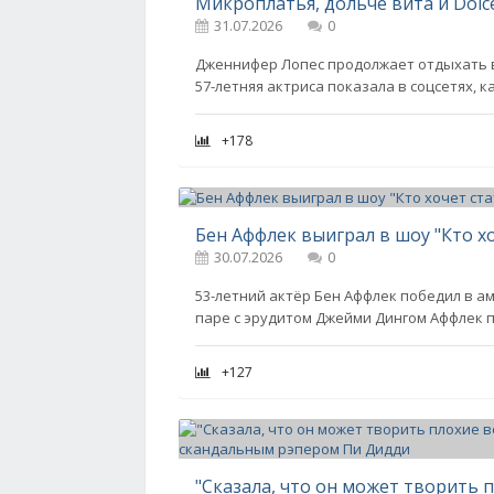
31.07.2026
0
Дженнифер Лопес продолжает отдыхать в 
57-летняя актриса показала в соцсетях, 
+178
Бен Аффлек выиграл в шоу "Кто х
30.07.2026
0
53-летний актёр Бен Аффлек победил в а
паре с эрудитом Джейми Дингом Аффлек п
+127