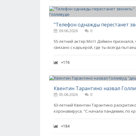
09.06.2026
0
55-летний актер Мэтт Дэймон признался, 
связано с карьерой, где ты всегда пытае
+176
Квентин Тарантино назвал Голли
05.06.2026
0
63-летний Квентин Тарантино раскритик
коронавируса. "С начала пандемии, по к
+184