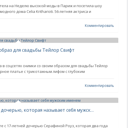
етела на Неделю высокой моды в Париж и посетила шоу
дного дома Celia Kritharioti. 56-летняя актриса и
Комментировать
образ для свадьбы Тейлор Свифт
 в соцсетях снимки со своим образом для свадьбы Тейлор
рное платье с трикотажным лифом с глубоким
Комментировать
Бена Аффлека засняли с 17-летней дочерью, которая называет себя мужским именем
е с 17-летней дочерью Серафиной Роуз, которая два года