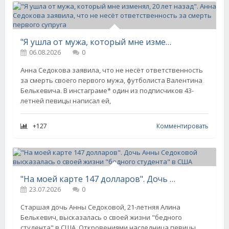
"Я ушла от мужа, который мне изменял, 20 лет назад". Анна Седокова заявила, что не несёт ответственность за смерть первого супруга
06.08.2026
0
Анна Седокова заявила, что не несёт ответственность
за смерть своего первого мужа, футболиста Валентина
Белькевича. В инстаграме* один из подписчиков 43-
летней певицы написал ей,
+127
Комментировать
"На моей карте 147 долларов". Дочь Анны Седоковой высказалась о своей жизни "бедного студента" в США
23.07.2026
0
Старшая дочь Анны Седоковой, 21-летняя Алина
Белькевич, высказалась о своей жизни "бедного
студента" в США. Откровениями наследница певицы