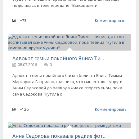
поделилась в телепередаче "Выживалити.
+73
Комментировать
Адвокат семьи покойного Яниса Тиммы заявила, что он воспитывал сына Анны Седоковой, пока певица "кутила в компании других мужчин"
08.07.2026
0
Адвокат семьи покойного баскетболиста Яниса Тиммы
Маргарита Гаврилова заявила, что сын его экс-супруги
Анны Седоковой до развода жил со спортсменом, пока
сама Седокова "кутила с
+126
Комментировать
Анна Седокова показала редкие фото с тремя детьми