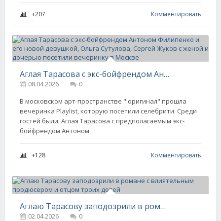
+207
Комментировать
Аглая Тарасова с экс-бойфрендом Антоном Филипенко и его новой девушкой, Ольга Сутулова, Сергей Жуков с женой и дочерью посетили вечеринку в Москве
08.04.2026
0
В московском арт-пространстве ".оригинал" прошла
вечеринка Playlist, которую посетили селебрити. Среди
гостей были: Аглая Тарасова с предполагаемым экс-
бойфрендом Антоном
+128
Комментировать
Аглаю Тарасову заподозрили в романе с влиятельным продюсером и отцом троих детей
02.04.2026
0