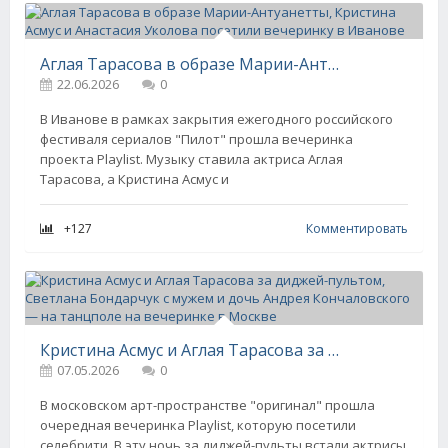
Аглая Тарасова в образе Марии-Антуанетты, Кристина Асмус и Анастасия Уколова посетили вечеринку в Иванове
22.06.2026
0
В Иванове в рамках закрытия ежегодного российского
фестиваля сериалов "Пилот" прошла вечеринка
проекта Playlist. Музыку ставила актриса Аглая
Тарасова, а Кристина Асмус и
+127
Комментировать
Кристина Асмус и Аглая Тарасова за диджей-пультом, Светлана Бондарчук с мужем и дочь Андрея Кончаловского — на танцполе на вечеринке в Москве
07.05.2026
0
В московском арт-пространстве "оригинал" прошла
очередная вечеринка Playlist, которую посетили
селебрити. В эту ночь за диджей-пульты встали актрисы