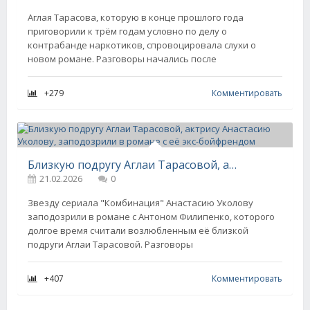
Аглая Тарасова, которую в конце прошлого года
приговорили к трём годам условно по делу о
контрабанде наркотиков, спровоцировала слухи о
новом романе. Разговоры начались после
+279
Комментировать
Близкую подругу Аглаи Тарасовой, актрису Анастасию Уколову, заподозрили в романе с её экс-бойфрендом
21.02.2026
0
Звезду сериала "Комбинация" Анастасию Уколову
заподозрили в романе с Антоном Филипенко, которого
долгое время считали возлюбленным её близкой
подруги Аглаи Тарасовой. Разговоры
+407
Комментировать