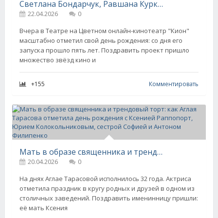
Светлана Бондарчук, Равшана Куркова, Аглая Тарасова, Александра Бортич и все-все-все на юбилее онлайн-кинотеатра "Кион"
22.04.2026
0
Вчера в Театре на Цветном онлайн-кинотеатр "Кион"
масштабно отметил свой день рождения: со дня его
запуска прошло пять лет. Поздравить проект пришло
множество звёзд кино и
+155
Комментировать
Мать в образе священника и трендовый торт: как Аглая Тарасова отметила день рождения с Ксенией Раппопорт, Юрием Колокольниковым, сестрой Софией и Антоном Филипенко
20.04.2026
0
На днях Аглае Тарасовой исполнилось 32 года. Актриса
отметила праздник в кругу родных и друзей в одном из
столичных заведений. Поздравить именинницу пришли:
её мать Ксения