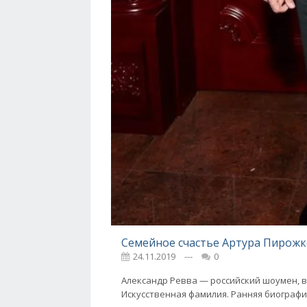
Семейное счастье Артура Пирож
24.11.2019
---
0
Александр Ревва — российский шоумен, в
Искусственная фамилия. Ранняя биографи