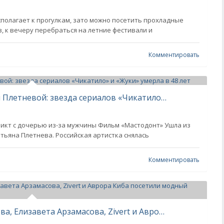
сполагает к прогулкам, зато можно посетить прохладные
, к вечеру перебраться на летние фестивали и
Комментировать
Последнее фото актрисы Татьяны Плетневой: звезда сериалов «Чикатило» и «Жуки» умерла в 48 лет
ликт с дочерью из-за мужчины Фильм «Мастодонт» Ушла из
атьяна Плетнева. Российская артистка снялась
Комментировать
Анна Седокова, Виктория Лопырёва, Елизавета Арзамасова, Zivert и Аврора Киба посетили модный показ в Москве