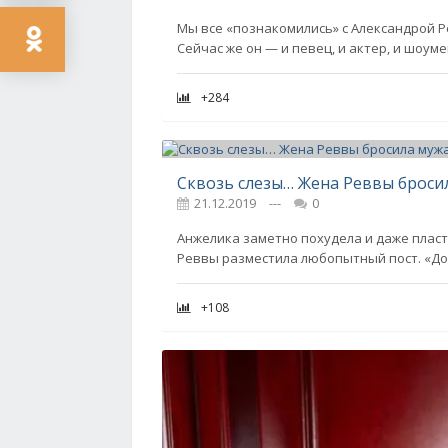
Мы все «познакомились» с Александрой Р
Сейчас же он — и певец, и актер, и шоум
+284
Сквозь слезы… Жена Реввы броси
21.12.2019
---
0
Анжелика заметно похудела и даже плас
Реввы разместила любопытный пост. «До
+108