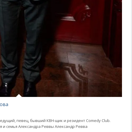
кова
едущий, певец, бывший КВН-щик и резидент Comedy Club.
я и семья Александра Реввы Александр Ревва