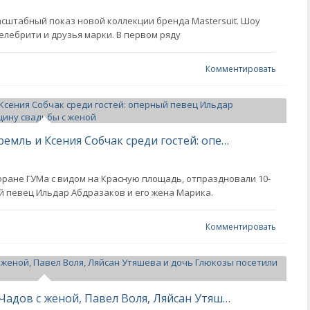
сштабный показ новой коллекции бренда Mastersuit. Шоу
селебрити и друзья марки. В первом ряду
Комментировать
Торт с лепестками роз, виды на Кремль и Ксения Собчак среди гостей: оперный певец Ильдар Абдразаков отметил 10-ю "розовую" годовщину свадьбы с женой
оране ГУМа с видом на Красную площадь, отпраздновали 10-
 певец Ильдар Абдразаков и его жена Марика.
Комментировать
Тина Канделаки в мехах, Алексей Чадов с женой, Павел Воля, Ляйсан Утяшева и дочь Глюкозы посетили премьеру фильма в Москве