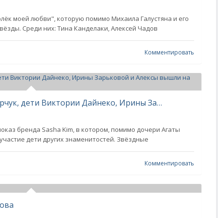
лёк моей любви", которую помимо Михаила Галустяна и его
вёзды. Среди них: Тина Канделаки, Алексей Чадов
Комментировать
Внучка Светланы и Фёдора Бондарчук, дети Виктории Дайнеко, Ирины Зарьковой и Алексы вышли на подиум на Неделе моды в Москве
оказ бренда Sasha Kim, в котором, помимо дочери Агаты
участие дети других знаменитостей. Звёздные
Комментировать
кова