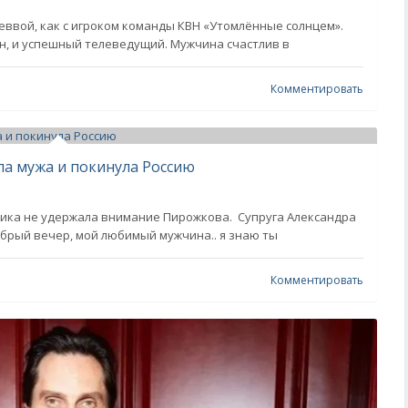
еввой, как с игроком команды КВН «Утомлённые солнцем».
ен, и успешный телеведущий. Мужчина счастлив в
Комментировать
ла мужа и покинула Россию
тика не удержала внимание Пирожкова. Супруга Александра
брый вечер, мой любимый мужчина.. я знаю ты
Комментировать