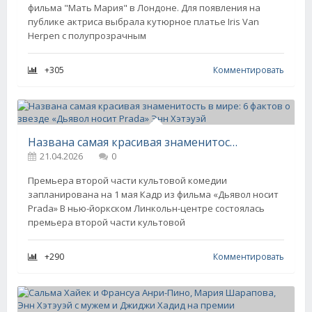
фильма "Мать Мария" в Лондоне. Для появления на
публике актриса выбрала кутюрное платье Iris Van
Herpen с полупрозрачным
+305
Комментировать
Названа самая красивая знаменитость в мире: 6 фактов о звезде «Дьявол носит Prada» Энн Хэтэуэй
21.04.2026
0
Премьера второй части культовой комедии
запланирована на 1 мая Кадр из фильма «Дьявол носит
Prada» В нью-йоркском Линкольн-центре состоялась
премьера второй части культовой
+290
Комментировать