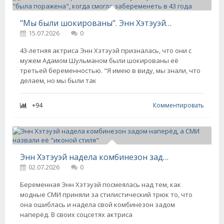
"Мы были шокированы". Энн Хэтэуэй призналась, что "была поражена", когда смогла забеременеть в 43 года
15.07.2026
0
43-летняя актриса Энн Хэтэуэй призналась, что они с
мужем Адамом Шульманом были шокированы её
третьей беременностью. "Я имею в виду, мы знали, что
делаем, но мы были так
+94
Комментировать
Энн Хэтэуэй надела комбинезон задом наперёд, а СМИ назвали её "иконой стиля"
02.07.2026
0
Беременная Энн Хэтэуэй посмеялась над тем, как
модные СМИ приняли за стилистический трюк то, что
она ошиблась и надела свой комбинезон задом
наперёд. В своих соцсетях актриса