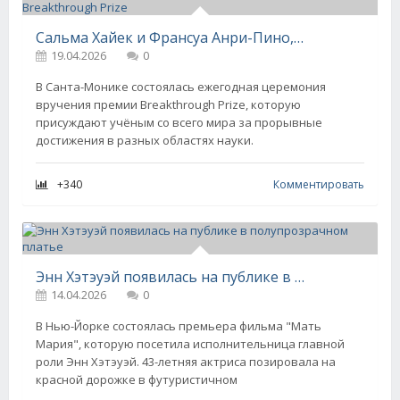
Сальма Хайек и Франсуа Анри-Пино, Мария Шарапова, Энн Хэтэуэй с мужем и Джиджи Хадид на премии Breakthrough Prize
19.04.2026
0
В Санта-Монике состоялась ежегодная церемония
вручения премии Breakthrough Prize, которую
присуждают учёным со всего мира за прорывные
достижения в разных областях науки.
+340
Комментировать
Энн Хэтэуэй появилась на публике в полупрозрачном платье
14.04.2026
0
В Нью-Йорке состоялась премьера фильма "Мать
Мария", которую посетила исполнительница главной
роли Энн Хэтэуэй. 43-летняя актриса позировала на
красной дорожке в футуристичном