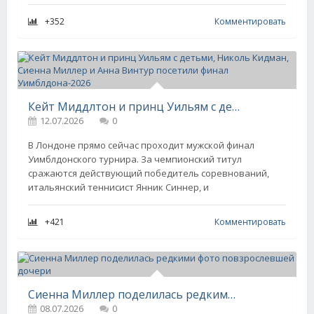
+352
Комментировать
Кейт Миддлтон и принц Уильям с детьми, Николь Кидман, Сиенна Миллер и Анна Винтур посетили финал Уимблдона-2026
12.07.2026
0
В Лондоне прямо сейчас проходит мужской финал
Уимблдонского турнира. За чемпионский титул
сражаются действующий победитель соревнований,
итальянский теннисист Янник Синнер, и
+421
Комментировать
Сиенна Миллер поделилась редкими фото повзрослевшей дочери
08.07.2026
0