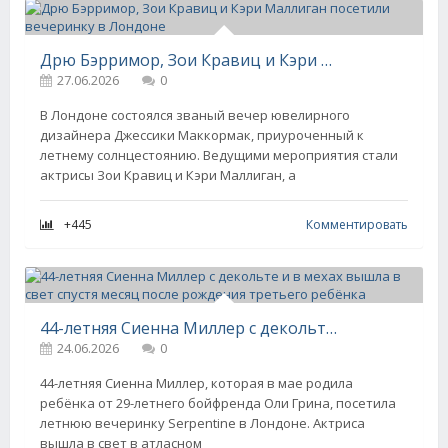
Дрю Бэрримор, Зои Кравиц и Кэри Маллиган посетили вечеринку в Лондоне
27.06.2026
0
В Лондоне состоялся званый вечер ювелирного
дизайнера Джессики Маккормак, приуроченный к
летнему солнцестоянию. Ведущими мероприятия стали
актрисы Зои Кравиц и Кэри Маллиган, а
+445
Комментировать
44-летняя Сиенна Миллер с декольте и в мехах вышла в свет спустя месяц после рождения третьего ребёнка
24.06.2026
0
44-летняя Сиенна Миллер, которая в мае родила
ребёнка от 29-летнего бойфренда Оли Грина, посетила
летнюю вечеринку Serpentine в Лондоне. Актриса
вышла в свет в атласном