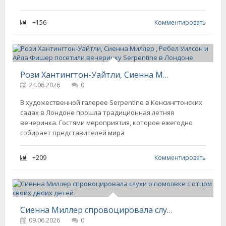
+156
Комментировать
Рози Хантингтон-Уайтли, Сиенна Миллер , Ребел Уилсон и Айла Фишер посетили вечеринку Serpentine в Лондоне
24.06.2026
0
В художественной галерее Serpentine в Кенсингтонских
садах в Лондоне прошла традиционная летняя
вечеринка. Гостями мероприятия, которое ежегодно
собирает представителей мира
+209
Комментировать
Сиенна Миллер спровоцировала слухи о помолвке с отцом своих двоих детей
09.06.2026
0