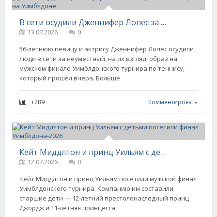
В сети осудили Дженнифер Лопес за "неуместный" образ на Уимблдоне
13.07.2026
0
56-летнюю певицу и актрису Дженнифер Лопес осудили
люди в сети за неуместный, на их взгляд, образ на
мужском финале Уимблдонского турнира по теннису,
который прошёл вчера. Больше
+289
Комментировать
Кейт Миддлтон и принц Уильям с детьми посетили финал Уимблдона-2026
12.07.2026
0
Кейт Миддлтон и принц Уильям посетили мужской финал
Уимблдонского турнира. Компанию им составили
старшие дети — 12-летний престолонаследный принц
Джордж и 11-летняя принцесса