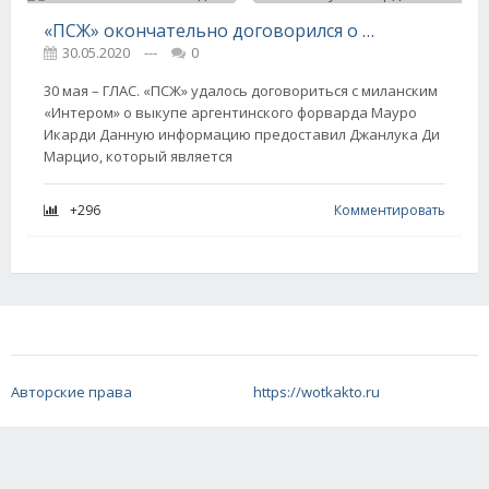
«ПСЖ» окончательно договорился о выкупе Икарди
30.05.2020
---
0
30 мая – ГЛАС. «ПСЖ» удалось договориться с миланским
«Интером» о выкупе аргентинского форварда Мауро
Икарди Данную информацию предоставил Джанлука Ди
Марцио, который является
+296
Комментировать
Авторские права
https://wotkakto.ru