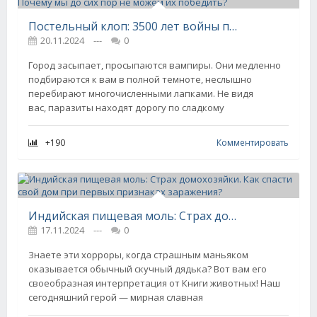
Постельный клоп: 3500 лет войны против человечества. Почему мы до сих пор не можем их победить?
20.11.2024
---
0
Город засыпает, просыпаются вампиры. Они медленно
подбираются к вам в полной темноте, неслышно
перебирают многочисленными лапками. Не видя
вас, паразиты находят дорогу по сладкому
+190
Комментировать
Индийская пищевая моль: Страх домохозяйки. Как спасти свой дом при первых признаках заражения?
17.11.2024
---
0
Знаете эти хорроры, когда страшным маньяком
оказывается обычный скучный дядька? Вот вам его
своеобразная интерпретация от Книги животных! Наш
сегодняшний герой — мирная славная