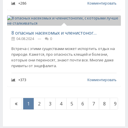
+286
Комментировать
8 опасных насекомых и членистоногих, с которыми лучше не сталкиваться
04.08.2024
---
0
Встреча с этими существами может испортить отдых на
природе. Кажется, про опасность клещей и болезни,
которые они переносят, знают почти все. Многие даже
привиты от энцефалита.
+373
Комментировать
1
2
3
4
5
6
7
8
9
1