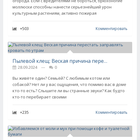
огорода. Если с вредителями не бороться, брюхоногие
моллюски способны нанести серьезнейший урон
культурным растениям, активно пожирая
+503
Комментировать
Пылевой клещ: Веская причина перестать заправлять кровать по утрам
28.09.2024
---
0
Вы живёте один? Семьёй? С любимым котом или
собакой? Нет ли у вас ощущения, что помимо вас в доме
кто-то есть? Слышите ли вы странные звуки? Как будто
кто-то перебирает своими
+235
Комментировать