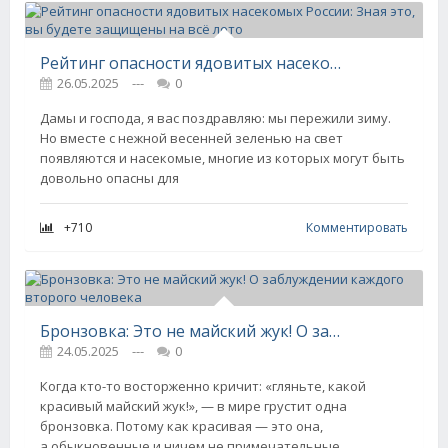
Рейтинг опасности ядовитых насекомых России: Зная это, вы будете защищены на всё лето
26.05.2025
---
0
Дамы и господа, я вас поздравляю: мы пережили зиму.
Но вместе с нежной весенней зеленью на свет
появляются и насекомые, многие из которых могут быть
довольно опасны для
+710
Комментировать
Бронзовка: Это не майский жук! О заблуждении каждого второго человека
24.05.2025
---
0
Когда кто-то восторженно кричит: «гляньте, какой
красивый майский жук!», — в мире грустит одна
бронзовка. Потому как красивая — это она,
а обыкновенные и ничем не примечательные