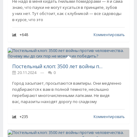
Не надо в меня кидать гнилыми помидорами — я и сама
знаю, что пауки не могут кусаться в принципе, зубов
у них нет. Тут обстоит, как с клубникой — все садоводы
в курсе, что это
+648
Комментировать
Постельный клоп: 3500 лет войны против человечества. Почему мы до сих пор не можем их победить?
20.11.2024
---
0
Город засыпает, просыпаются вампиры. Они медленно
подбираются к вам в полной темноте, неслышно
перебирают многочисленными лапками. Не видя
вас, паразиты находят дорогу по сладкому
+235
Комментировать