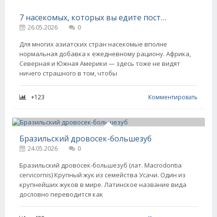
7 насекомых, которых вы едите постоянно и даже не знаете об этом
26.05.2026
0
Для многих азиатских стран насекомые вполне
нормальная добавка к ежедневному рациону. Африка,
Северная и Южная Америки — здесь тоже не видят
ничего страшного в том, чтобы
+123
Комментировать
Бразильский дровосек-большезуб
24.05.2026
0
Бразильский дровосек-большезуб (лат. Macrodontia
cervicornis) Крупный жук из семейства Усачи. Один из
крупнейших жуков в мире. Латинское название вида
дословно переводится как