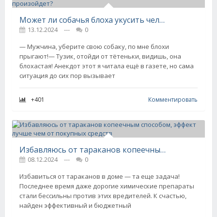
Может ли собачья блоха укусить человека? И если да, что произойдет?
13.12.2024
---
0
— Мужчина, уберите свою собаку, по мне блохи
прыгают!— Тузик, отойди от тётеньки, видишь, она
блохастая! Анекдот этот я читала ещё в газете, но сама
ситуация до сих пор вызывает
+401
Комментировать
Избавляюсь от тараканов копеечным способом, эффект лучше чем от покупных средств
08.12.2024
---
0
Избавиться от тараканов в доме — та еще задача!
Последнее время даже дорогие химические препараты
стали бессильны против этих вредителей. К счастью,
найден эффективный и бюджетный