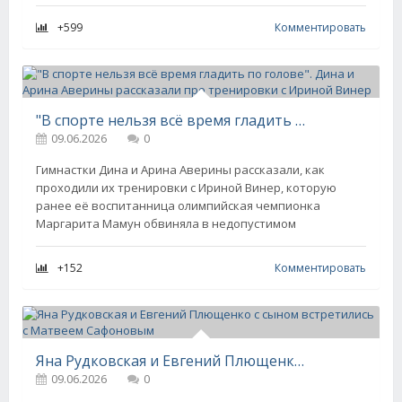
+599
Комментировать
"В спорте нельзя всё время гладить по голове". Дина и Арина Аверины рассказали про тренировки с Ириной Винер
09.06.2026
0
Гимнастки Дина и Арина Аверины рассказали, как
проходили их тренировки с Ириной Винер, которую
ранее её воспитанница олимпийская чемпионка
Маргарита Мамун обвиняла в недопустимом
+152
Комментировать
Яна Рудковская и Евгений Плющенко с сыном встретились с Матвеем Сафоновым
09.06.2026
0