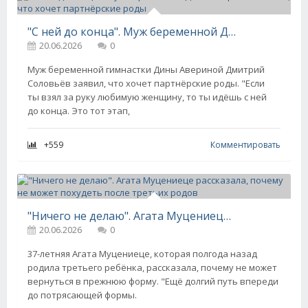
"С ней до конца". Муж беременной Дины Авериной заявил, что хочет партнёрские роды
20.06.2026
0
Муж беременной гимнастки Дины Авериной Дмитрий
Соловьёв заявил, что хочет партнёрские роды. "Если
ты взял за руку любимую женщину, то ты идёшь с ней
до конца. Это тот этап,
+559
Комментировать
"Ничего не делаю". Агата Муцениеце рассказала, почему не может похудеть после третьих родов
20.06.2026
0
37-летняя Агата Муцениеце, которая полгода назад
родила третьего ребёнка, рассказала, почему не может
вернуться в прежнюю форму. "Ещё долгий путь впереди
до потрясающей формы.