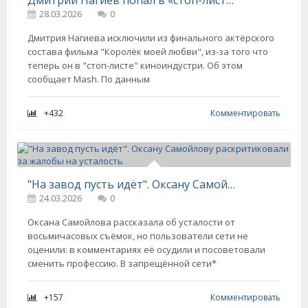
Дмитрий Нагиев попал в «стоп-лист» киноиндустрии из-за своих высказываний о СВО
28.03.2026
0
Дмитрия Нагиева исключили из финального актёрского
состава фильма "Королёк моей любви", из-за того что
теперь он в "стоп-листе" киноиндустри. Об этом
сообщает Mash. По данным
+432
Комментировать
"На завод пусть идёт". Оксану Самойлову раскритиковали за жалобы на усталость
24.03.2026
0
Оксана Самойлова рассказала об усталости от
восьмичасовых съёмок, но пользователи сети не
оценили: в комментариях её осудили и посоветовали
сменить профессию. В запрещённой сети*
+157
Комментировать