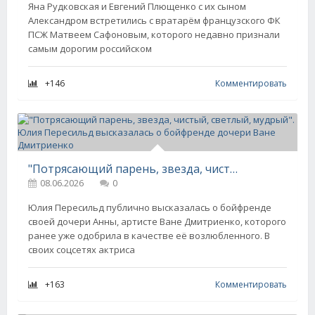
Яна Рудковская и Евгений Плющенко с их сыном
Александром встретились с вратарём французского ФК
ПСЖ Матвеем Сафоновым, которого недавно признали
самым дорогим российском
+146
Комментировать
"Потрясающий парень, звезда, чистый, светлый, мудрый". Юлия Пересильд высказалась о бойфренде дочери Ване Дмитриенко
08.06.2026
0
Юлия Пересильд публично высказалась о бойфренде
своей дочери Анны, артисте Ване Дмитриенко, которого
ранее уже одобрила в качестве её возлюбленного. В
своих соцсетях актриса
+163
Комментировать