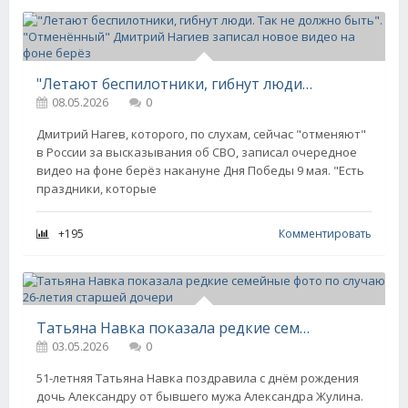
"Летают беспилотники, гибнут люди. Так не должно быть". "Отменённый" Дмитрий Нагиев записал новое видео на фоне берёз
08.05.2026
0
Дмитрий Нагев, которого, по слухам, сейчас "отменяют"
в России за высказывания об СВО, записал очередное
видео на фоне берёз накануне Дня Победы 9 мая. "Есть
праздники, которые
+195
Комментировать
Татьяна Навка показала редкие семейные фото по случаю 26-летия старшей дочери
03.05.2026
0
51-летняя Татьяна Навка поздравила с днём рождения
дочь Александру от бывшего мужа Александра Жулина.