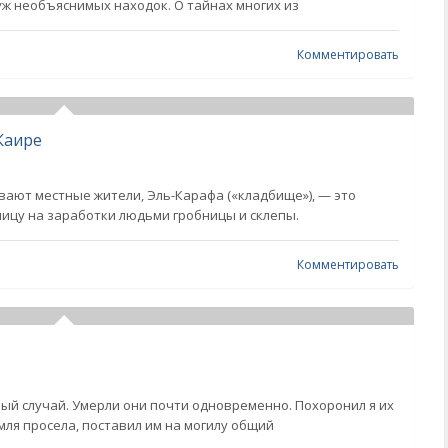
 уж необъяснимых находок. О тайнах многих из
Комментировать
Каире
ывают местные жители, Эль-Карафа («кладбище»), — это
ицу на заработки людьми гробницы и склепы.
Комментировать
ый случай. Умерли они почти одновременно. Похоронил я их
земля просела, поставил им на могилу общий