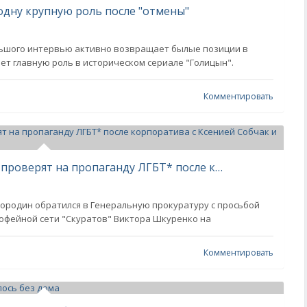
одну крупную роль после "отмены"
льшого интервью активно возвращает былые позиции в
ет главную роль в историческом сериале "Голицын".
Комментировать
Миллиардера Виктора Шкуренко проверят на пропаганду ЛГБТ* после корпоратива с Ксенией Собчак и Ольгой Бузовой
ородин обратился в Генеральную прокуратуру с просьбой
офейной сети "Скуратов" Виктора Шкуренко на
Комментировать