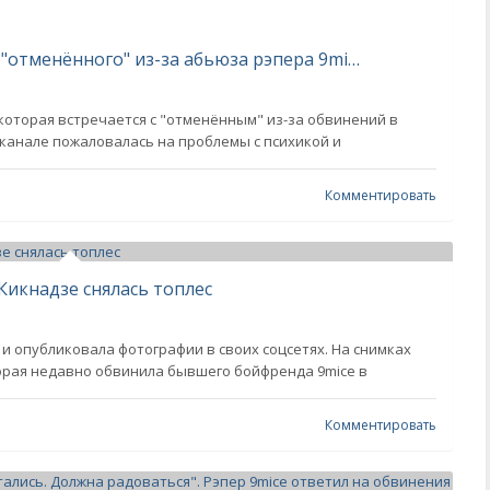
"Начала бояться людей". Девушка "отменённого" из-за абьюза рэпера 9mice Катя Кищук пожаловалась на проблемы с психикой
 которая встречается с "отменённым" из-за обвинений в
-канале пожаловалась на проблемы с психикой и
Комментировать
Кикнадзе снялась топлес
 и опубликовала фотографии в своих соцсетях. На снимках
орая недавно обвинила бывшего бойфренда 9mice в
Комментировать