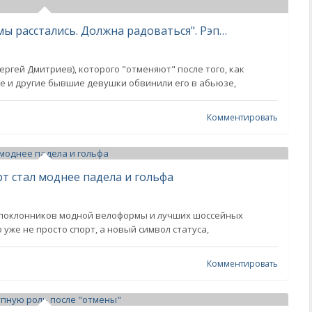
"Если ей не нравился мой член — мы расстались. Должна радоваться". Рэпер 9mice ответил на обвинения падчерицы Ивана Урганта в абьюзе
ергей Дмитриев), которого "отменяют" после того, как
е и другие бывшие девушки обвинили его в абьюзе,
Комментировать
рт стал моднее падела и гольфа
х поклонников модной велоформы и лучших шоссейных
 уже не просто спорт, а новый символ статуса,
Комментировать