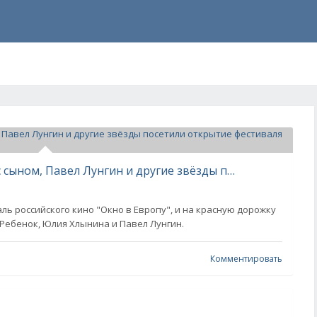
Александра Ребенок, Лянка Грыу с сыном, Павел Лунгин и другие звёзды посетили открытие фестиваля "Окно в Европу"
аль российского кино "Окно в Европу", и на красную дорожку
Ребенок, Юлия Хлынина и Павел Лунгин.
Комментировать