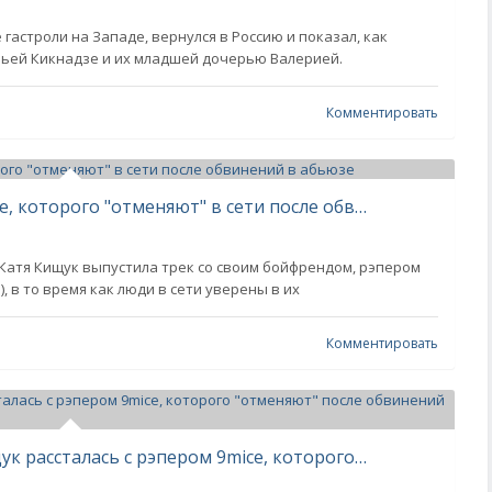
 гастроли на Западе, вернулся в Россию и показал, как
льей Кикнадзе и их младшей дочерью Валерией.
Комментировать
Катя Кищук выпустила трек с 9mice, которого "отменяют" в сети после обвинений в абьюзе
" Катя Кищук выпустила трек со своим бойфрендом, рэпером
, в то время как люди в сети уверены в их
Комментировать
В сети заподозрили, что Катя Кищук рассталась с рэпером 9mice, которого "отменяют" после обвинений в абьюзе