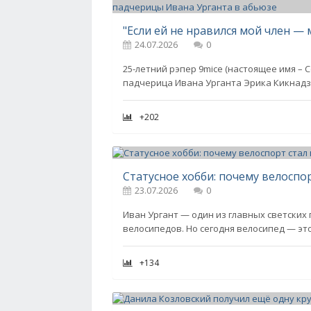
24.07.2026
0
25-летний рэпер 9mice (настоящее имя – С
падчерица Ивана Урганта Эрика Кикнадз
+202
Статусное хобби: почему велоспо
23.07.2026
0
Иван Ургант — один из главных светски
велосипедов. Но сегодня велосипед — это
+134