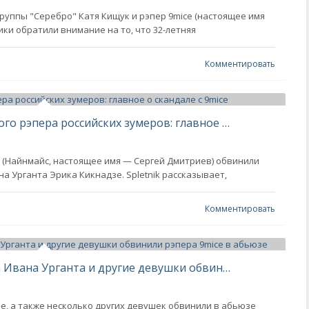
 группы "Серебро" Катя Кищук и рэпер 9mice (настоящее имя
ки обратили внимание на то, что 32-летняя
Комментировать
Почему в сети "отменяют" любимого рэпера российских зумеров: главное о скандале с 9mice
 (Найнмайс, настоящее имя — Сергей Дмитриев) обвинили
на Урганта Эрика Кикнадзе. Spletnik рассказывает,
Комментировать
"Довёл до выкидыша". Падчерица Ивана Урганта и другие девушки обвинили рэпера 9mice в абьюзе
е, а также несколько других девушек обвинили в абьюзе