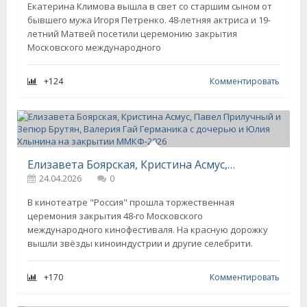
Екатерина Климова вышла в свет со старшим сыном от
бывшего мужа Игоря Петренко. 48-летняя актриса и 19-
летний Матвей посетили церемонию закрытия
Московского международного
+124
Комментировать
Елизавета Боярская, Кристина Асмус, Павел Прилучный и Зепюр Брутян, Валерия Гай Германика с дочерью и Юлия Хлынина на закрытии ММКФ-2026
24.04.2026
0
В кинотеатре "Россия" прошла торжественная
церемония закрытия 48-го Московского
международного кинофестиваля. На красную дорожку
вышли звёзды киноиндустрии и другие селебрити.
+170
Комментировать