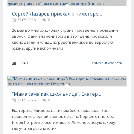
Сергей Лазарев приехал к нижегородским выпускникам, а Анастасия Миронова сопровождала брата в образе доминатрикс: звёзды отметили последний звонок
27.05.2026
0
26 мая во многих школах страны прозвенел последний
звонок. Одни знаменитости в этот день провожали
своих детей и младших родственников во взрослую
жизнь, другие вспоминали
+340
Комментировать
"Мама сама как школьница". Екатерина Климова показала фото с сыном от Игоря Петренко
22.05.2026
0
Екатерина Климова в личном блоге показала, как
прошёл последний звонок её сына Корнея от актёра
Игоря Петренко, окончившего Ломоносовскую школу,
где учатся дети многих