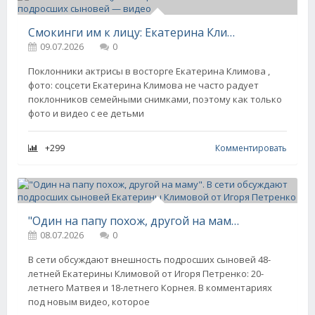
Смокинги им к лицу: Екатерина Климова показала подросших сыновей — видео
09.07.2026
0
Поклонники актрисы в восторге Екатерина Климова ,
фото: соцсети Екатерина Климова не часто радует
поклонников семейными снимками, поэтому как только
фото и видео с ее детьми
+299
Комментировать
"Один на папу похож, другой на маму". В сети обсуждают подросших сыновей Екатерины Климовой от Игоря Петренко
08.07.2026
0
В сети обсуждают внешность подросших сыновей 48-
летней Екатерины Климовой от Игоря Петренко: 20-
летнего Матвея и 18-летнего Корнея. В комментариях
под новым видео, которое