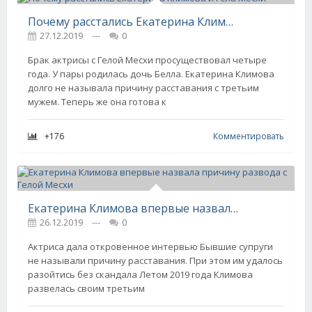
Почему расстались Екатерина Климова и Гела Месхи
27.12.2019
---
0
Брак актрисы с Гелой Месхи просуществовал четыре
года. У пары родилась дочь Белла. Екатерина Климова
долго не называла причину расставания с третьим
мужем. Теперь же она готова к
+176
Комментировать
Екатерина Климова впервые назвала причину развода с Гелой Месхи
26.12.2019
---
0
Актриса дала откровенное интервью Бывшие супруги
не называли причину расставания. При этом им удалось
разойтись без скандала Летом 2019 года Климова
развелась своим третьим