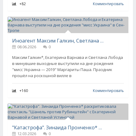
+82
Комментировать
Иноагент Максим Галкин, Светлана Лобода и Екатерина Варнава выступили на дне рождения "мисс Украина" в Сен-Тропе
08.06.2026
0
Максим Галкин*, Екатерина Варнава и Светлана Лобода
в минувшие выходные выступили на дне рождения
"мисс Украина — 2019" Маргариты Паша. Праздник
прошёл на роскошной вилле в
+160
Комментировать
"Катастрофа". Зинаида Пронченко* раскритиковала спектакль "Шанель против Рубинштейн" с Екатериной Варнавой и Светланой Устиновой
12.03.2026
0