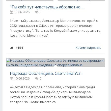
"Ты себя тут чувствуешь абсолютно асексуальным". Александр Молочников раскритиковал "новую этику"
15.06.2026
0
34-летний режиссер Александр Молочников, который с
2022 года живет в США, в интервью раскритиковал
"новую этику". "Есть там [в Колумбийском университете,
где учился Молочников]
+154
Комментировать
Надежда Оболенцева, Светлана Устинова со свекровью и Оксана Бондаренко сходили на оперу в Милане
10.06.2026
0
42-летняя Надежда Оболенцева, которая была среди
гостей на недавней свадьбе дочери миллиардера
Петра Авена в Грузии, посетила оперу в миланском
театре "Ла Скала" вместе со