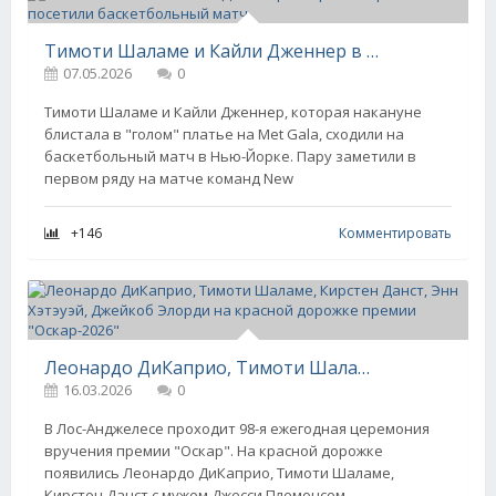
Тимоти Шаламе и Кайли Дженнер в парных образах посетили баскетбольный матч
07.05.2026
0
Тимоти Шаламе и Кайли Дженнер, которая накануне
блистала в "голом" платье на Met Gala, сходили на
баскетбольный матч в Нью-Йорке. Пару заметили в
первом ряду на матче команд New
+146
Комментировать
Леонардо ДиКаприо, Тимоти Шаламе, Кирстен Данст, Энн Хэтэуэй, Джейкоб Элорди на красной дорожке премии "Оскар-2026"
16.03.2026
0
В Лос-Анджелесе проходит 98-я ежегодная церемония
вручения премии "Оскар". На красной дорожке
появились Леонардо ДиКаприо, Тимоти Шаламе,
Кирстен Данст с мужем Джесси Племонсом,