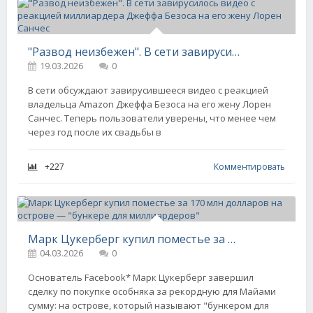
"Развод неизбежен". В сети завирусилось видео с реакцией миллиардера Джеффа Безоса на его жену Лорен Санчес
19.03.2026
0
В сети обсуждают завирусившееся видео с реакцией
владельца Amazon Джеффа Безоса на его жену Лорен
Санчес. Теперь пользователи уверены, что менее чем
через год после их свадьбы в
+227
Комментировать
Марк Цукерберг купил поместье за 170 млн долларов на острове — "бункере для миллиардеров"
04.03.2026
0
Основатель Facebook* Марк Цукерберг завершил
сделку по покупке особняка за рекордную для Майами
сумму: на острове, который называют "бункером для