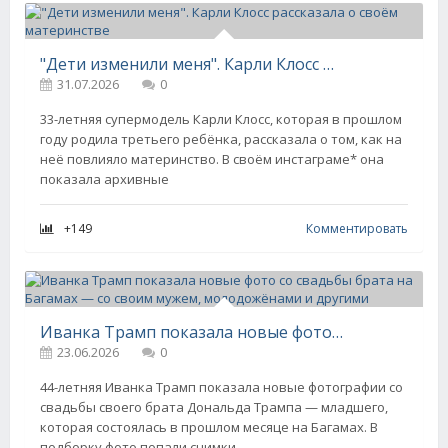
"Дети изменили меня". Карли Клосс рассказала о своём материнстве
31.07.2026
0
33-летняя супермодель Карли Клосс, которая в прошлом
году родила третьего ребёнка, рассказала о том, как на
неё повлияло материнство. В своём инстаграме* она
показала архивные
+149
Комментировать
Иванка Трамп показала новые фото со свадьбы брата на Багамах — со своим мужем, молодожёнами и другими
23.06.2026
0
44-летняя Иванка Трамп показала новые фотографии со
свадьбы своего брата Дональда Трампа — младшего,
которая состоялась в прошлом месяце на Багамах. В
подборку фото попали снимки