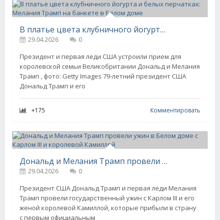
В платье цвета клубничного йогурта и белых перчатках: Мелания Трамп на банкете в Белом доме
29.04.2026
0
Президент и первая леди США устроили прием для
королевской семьи Великобритании Дональд и Мелания
Трамп , фото: Getty Images 79-летний президент США
Дональд Трамп и его
+175
Комментировать
Дональд и Мелания Трамп провели ужин в Белом доме с Карлом III и королевой Камиллой
29.04.2026
0
Президент США Дональд Трамп и первая леди Мелания
Трамп провели государственный ужин с Карлом III и его
женой королевой Камиллой, которые прибыли в страну
с первым официальным