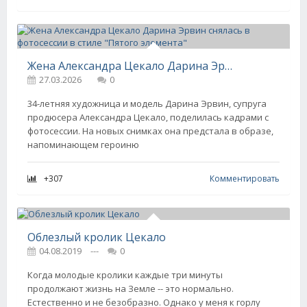
Жена Александра Цекало Дарина Эрвин снялась в фотосессии в стиле "Пятого элемента"
27.03.2026
0
34-летняя художница и модель Дарина Эрвин, супруга
продюсера Александра Цекало, поделилась кадрами с
фотосессии. На новых снимках она предстала в образе,
напоминающем героиню
+307
Комментировать
Облезлый кролик Цекало
04.08.2019
---
0
Когда молодые кролики каждые три минуты
продолжают жизнь на Земле -- это нормально.
Естественно и не безобразно. Однако у меня к горлу