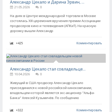
Александр Цекало и Дарина Эрвин, Светлана Иванова и Джаник Файзиев, Марина Александрова и Аня Чиповская на премии АПКиТ
21.05.2026
0
На днях в Центре международной торговли в Москве
состоялась XIII церемония вручения премии Ассоциации
продюсеров кино и телевидения (АПКиТ). На красную
дорожку вышли Александр
+425
Комментировать
Александр Цекало стал совладельцем новой кинокомпании в России
10.04.2026
0
Живущий в США продюсер Александр Цекало
присоединился к новой российской кинокомпании,
владельцем которой является экс-акционер "Альфа-
Банка" Алексей Кузьмичёв. По сообщению
+322
Комментировать