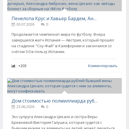
Пенелопа Крус и Хавьер Бардем, Антонио Бандерас с дочерью, Алессандра Амбросио, жена Цекало: как звёзды болеют за сборные на ЧМ по футболу
03.07.2026
0
Продолжается чемпионат мира по футболу. Вчера
завершился матч Испания — Австрия, который прошёл
на стадионе "Соу-Фай" в Калифорнии и закончился со
счётом 3:0 в пользу Испании.
+203
Комментировать
Дом стоимостью полмиллиарда рублей бывшей жены Александра Цекало, которая судится с ним за алименты, могут конфисковать
23.06.2026
0
Экс-супруга Александра Цекало и сестра Веры
Брежневой Виктория Галушка, которая судится с
бывшим мужем за алименты на детей, может лишиться