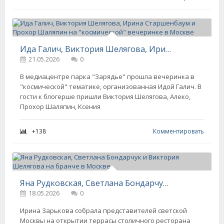
Ида Галич, Виктория Шелягова, Ирина Старшенбаум и Прохор Шаляпин на "космической" вечеринке в Москве
21.05.2026
0
В медиацентре парка "Зарядье" прошла вечеринка в
"космической" тематике, организованная Идой Галич. В
гости к блогерше пришли Виктория Шелягова, Алеко,
Прохор Шаляпин, Ксения
+138
Комментировать
Яна Рудковская, Светлана Бондарчук и Виктория Шелягова на бранче в Москве
18.05.2026
0
Ирина Зарькова собрала представителей светской
Москвы на открытии террасы столичного ресторана