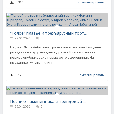
+314
Комментировать
"Голое" платье и трёхъярусный торт: как Филипп Киркоров, Кристина Асмус, Андрей Малахов, Дима Билан и Ольга Бузова гуляли на дне рождения Люси Чеботиной
29.04.2026
0
На днях Люся Чеботина с размахом отметила 29-й день
рождения в кругу звёздных друзей. В своих соцсетях
певица опубликовала новые фото с вечеринки. На
празднике гуляли: Филипп
+123
Комментировать
Песни от именинника и трендовый торт: в сети появились новые фото с дня рождения Стаса Михайлова
29.04.2026
0