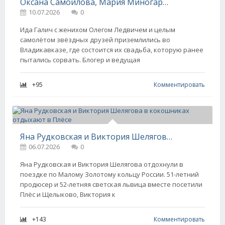
Оксана Самойлова, Мария Миногарова, Виктория Шелягова и вся светская Москва посетили предсвадебный ужин Иды Галич во Владикавказе
10.07.2026
0
Ида Галич с женихом Олегом Ледвичем и целым
самолётом звёздных друзей приземлились во
Владикавказе, где состоится их свадьба, которую ранее
пытались сорвать. Блогер и ведущая
+95
Комментировать
Яна Рудковская и Виктория Шелягова в кокошниках отдыхают в Плёсе
06.07.2026
0
Яна Рудковская и Виктория Шелягова отдохнули в
поездке по Малому Золотому кольцу России. 51-летний
продюсер и 52-летняя светская львица вместе посетили
Плёс и Щелыково, Виктория к
+143
Комментировать