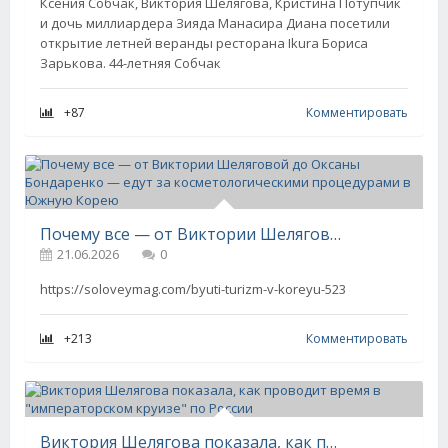
Ксения Собчак, Виктория Шелягова, Кристина Потупчик
и дочь миллиардера Зияда Манасира Диана посетили
открытие летней веранды ресторана Ikura Бориса
Зарькова. 44-летняя Собчак
+87
Комментировать
Почему все — от Виктории Шеляговой до Оксаны Бондаренко — едут за косметологическими процедурами в Южную Корею
21.06.2026
0
https://soloveymag.com/byuti-turizm-v-koreyu-523
+213
Комментировать
Виктория Шелягова показала, как проводит время в "императорском круизе" по России