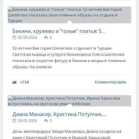
Бикини, кружево и "голые" платья: 52-летняя Виктория Шелягова показала свои пляжные образы на отдыхе в Турции
03.06.2026
0
52-летняя Виктория Шелягова отдыхает в Турции.
Светская львица и супруга бизнесмена Олега Шелягова
показала в соцсетях фигуру в бикини и модные пляжные
образы. На снимках
+134
Комментировать
Диана Манасир, Кристина Потупчик, Ирина Зарькова встретились на светском ужине в Москве
28.05.2026
0
Дочь миллиардера Зияда Манасира Диана сходила на
ужин с Кристиной Потупчик и Ириной Зарьковой.