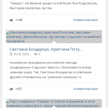
"Гвидон". На бранче среди гостей были: Яна Рудковская,
Виктория Шелягова, Артём
+108
Комментировать
Светлана Бондарчук, Кристина Потупчик, Виктория Шелягова, Диана Манасир: где звёзды отдыхают на майских праздниках
05.05.2026
0
На майских праздниках российские звёзды
традиционно отдыхают вместе с близкими по всему
земному шару. Так, Светлана Бондарчук в компании
друзей отправилась на "римские каникулы" и
+257
Комментировать