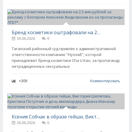
Бренд косметики оштрафовали на 2,5 млн рублей за рекламу с блогером Алексеем Жидковским из-за пропаганды ЛГБТ*
30.06.2026
0
Таганский районный суд привлёк к административной
ответственности компанию "Нуолаб", которой
принадлежит бренд косметики Cha U Kao, за пропаганду
нетрадиционных сексуальных
+309
Комментировать
Ксения Собчак в образе гейши, Виктория Шелягова, Кристина Потупчик и дочь миллиардера Диана Манасир посетили открытие летней веранды
26.06.2026
0