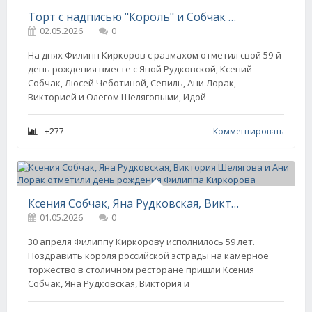
Торт с надписью "Король" и Собчак в кружевах: в сети появились новые фото с дня рождения Филиппа Киркорова
02.05.2026
0
На днях Филипп Киркоров с размахом отметил свой 59-й
день рождения вместе с Яной Рудковской, Ксений
Собчак, Люсей Чеботиной, Севиль, Ани Лорак,
Викторией и Олегом Шеляговыми, Идой
+277
Комментировать
Ксения Собчак, Яна Рудковская, Виктория Шелягова и Ани Лорак отметили день рождения Филиппа Киркорова
01.05.2026
0
30 апреля Филиппу Киркорову исполнилось 59 лет.
Поздравить короля российской эстрады на камерное
торжество в столичном ресторане пришли Ксения
Собчак, Яна Рудковская, Виктория и