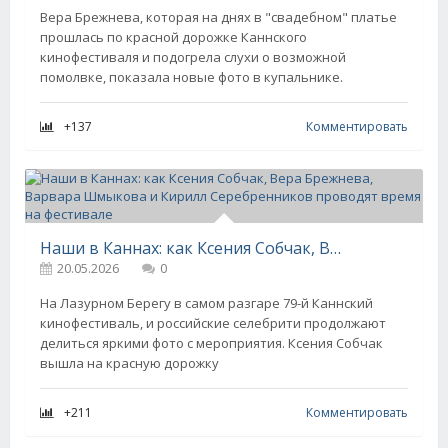
Вера Брежнева, которая на днях в "свадебном" платье
прошлась по красной дорожке Каннского
кинофестиваля и подогрела слухи о возможной
помолвке, показала новые фото в купальнике.
+137
Комментировать
Наши в Каннах: как Ксения Собчак, Вера Брежнева, Варвара Шмыкова и Кирилл Серебренников проводят время на фестивале
20.05.2026
0
На Лазурном Берегу в самом разгаре 79-й Каннский
кинофестиваль, и российские селебрити продолжают
делиться яркими фото с мероприятия. Ксения Собчак
вышла на красную дорожку
+211
Комментировать