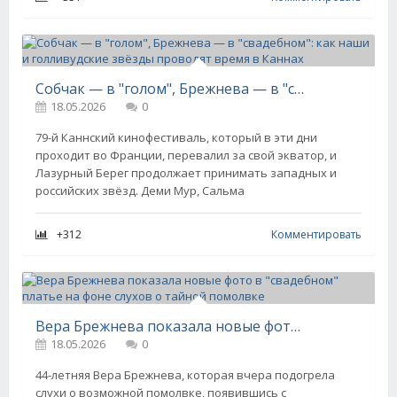
Собчак — в "голом", Брежнева — в "свадебном": как наши и голливудские звёзды проводят время в Каннах
18.05.2026
0
79-й Каннский кинофестиваль, который в эти дни
проходит во Франции, перевалил за свой экватор, и
Лазурный Берег продолжает принимать западных и
российских звёзд. Деми Мур, Сальма
+312
Комментировать
Вера Брежнева показала новые фото в "свадебном" платье на фоне слухов о тайной помолвке
18.05.2026
0
44-летняя Вера Брежнева, которая вчера подогрела
слухи о возможной помолвке, появившись с