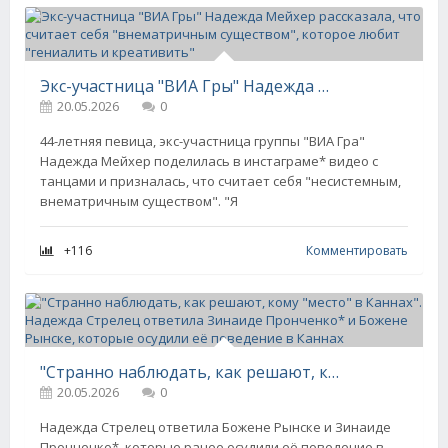
Экс-участница "ВИА Гры" Надежда Мейхер рассказала, что считает себя "внематричным существом", которое любит "гениалить и креативить"
20.05.2026
0
44-летняя певица, экс-участница группы "ВИА Гра"
Надежда Мейхер поделилась в инстаграме* видео с
танцами и призналась, что считает себя "несистемным,
внематричным существом". "Я
+116
Комментировать
"Странно наблюдать, как решают, кому "место" в Каннах". Надежда Стрелец ответила Зинаиде Пронченко* и Божене Рынске, которые осудили её поведение в Каннах
20.05.2026
0
Надежда Стрелец ответила Божене Рынске и Зинаиде
Пронченко*, которые ранее осудили её поведение в