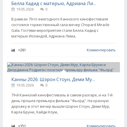
Белла Хадид с матерью, Адриана Лима, Карла Бруни, Деми Мур и Дита фон Тиз посетили гала-вечер Chopard в Каннах
19.05.2026
0
В рамках 79-го ежегодного Каннского кинофестиваля
состоялся торжественный гала-вечер Chopard Miracle
Gala. Гостями мероприятия стали Белла Хадид с
матерью Иоландой, Адриана Лима,
+281
Комментировать
Канны-2026: Шэрон Стоун, Деми Мур, Карла Бруни и Джорджина Родригес посетили премьеру фильма "Фьорд"
19.05.2026
0
79-й Каннский кинофестиваль в самом разгаре, и на 7-й
день прошла премьера фильма "Фьорд". На красную
дорожку в этот вечер вышли Шэрон Стоун, Деми Мур,
Карла Бруни, Хайди Клум,
+351
Комментировать