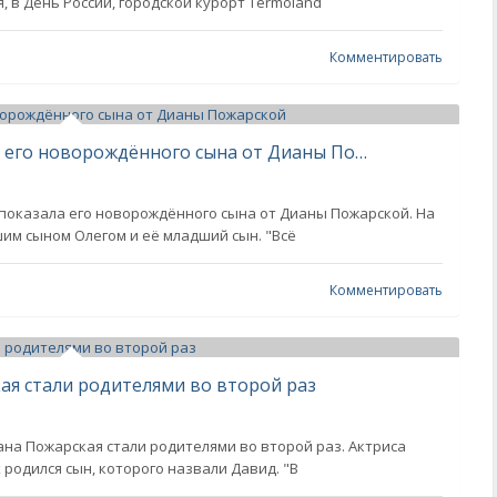
, в День России, городской курорт Termoland
Комментировать
Мать Ивана Янковского показала его новорождённого сына от Дианы Пожарской
показала его новорождённого сына от Дианы Пожарской. На
шим сыном Олегом и её младший сын. "Всё
Комментировать
ая стали родителями во второй раз
ана Пожарская стали родителями во второй раз. Актриса
 родился сын, которого назвали Давид. "В