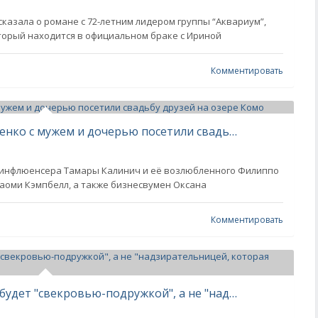
казала о романе с 72-летним лидером группы “Аквариум”,
орый находится в официальном браке с Ириной
Комментировать
Наоми Кэмпбелл и Оксана Бондаренко с мужем и дочерью посетили свадьбу друзей на озере Комо
 инфлюенсера Тамары Калинич и её возлюбленного Филиппо
аоми Кэмпбелл, а также бизнесвумен Оксана
Комментировать
Анастасия Решетова заявила, что будет "свекровью-подружкой", а не "надзирательницей, которая мешает жизни сына"