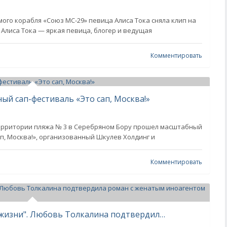
ого корабля «Союз МС-29» певица Алиса Тока сняла клип на
Алиса Тока — яркая певица, блогер и ведущая
Комментировать
й сап-фестиваль «Это сап, Москва!»
территории пляжа № 3 в Серебряном Бору прошел масштабный
, Москва!», организованный Шкулев Холдинг и
Комментировать
"Самый главный мужчина в моей жизни". Любовь Толкалина подтвердила роман с женатым иноагентом Борисом Гребенщиковым