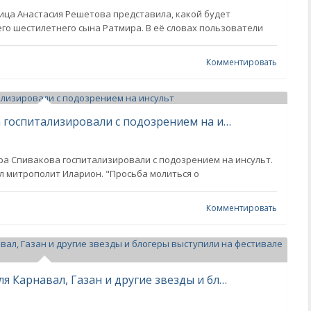
ица Анастасия Решетова представила, какой будет
го шестилетнего сына Ратмира. В её словах пользователи
Комментировать
81-летнего Владимира Спивакова госпитализировали с подозрением на инсульт
ра Спивакова госпитализировали с подозрением на инсульт.
л митрополит Иларион. "Просьба молиться о
Комментировать
Полина Гагарина, Дима Билан, Валя Карнавал, Газан и другие звезды и блогеры выступили на фестивале «ТопФест» в День России