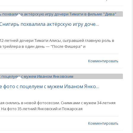
"Алиса очень талантливая". Юлия Снигирь похвалила актёрскую игру дочери Тимати в фильме "Дива"
12-летней дочери Тимати Алисы, сыгравшей главную роль в
а трейлера в один день — "После Фишера" и
Комментировать
Диана Пожарская показала редкое фото с поцелуем с мужем Иваном Янковским
я снялись в новой фотосессии. Снимками с мужем 34-летняя
. На фото 35-летний Янковский и Пожарская
Комментировать