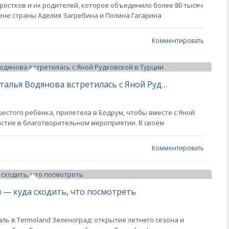
остков и их родителей, которое объединило более 80 тысяч
ене страны Аделия Загребина и Полина Гагарина
Комментировать
Беременная шестым ребёнком Наталья Водянова встретилась с Яной Рудковской в Турции
естого ребёнка, прилетела в Бодрум, чтобы вместе с Яной
астие в благотворительном мероприятии. В своём
Комментировать
 — куда сходить, что посмотреть
ль в Termoland Зеленоград: открытие летнего сезона и