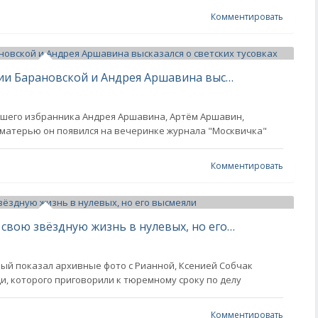
Комментировать
"Мне нравится ажиотаж". Сын Юлии Барановской и Андрея Аршавина высказался о светских тусовках
шего избранника Андрея Аршавина, Артём Аршавин,
 с матерью он появился на вечеринке журнала "Москвичка"
Комментировать
"Папа денег дал". Тимати показал свою звёздную жизнь в нулевых, но его высмеяли
орый показал архивные фото с Рианной, Ксенией Собчак
и, которого приговорили к тюремному сроку по делу
Комментировать