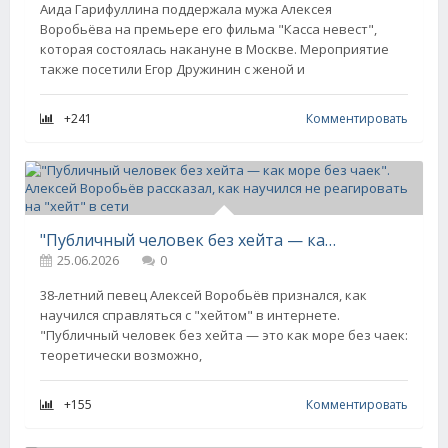
Аида Гарифуллина поддержала мужа Алексея
Воробьёва на премьере его фильма "Касса невест",
которая состоялась накануне в Москве. Мероприятие
также посетили Егор Дружинин с женой и
+241
Комментировать
"Публичный человек без хейта — как море без чаек". Алексей Воробьёв рассказал, как научился не реагировать на "хейт" в сети
25.06.2026
0
38-летний певец Алексей Воробьёв признался, как
научился справляться с "хейтом" в интернете.
"Публичный человек без хейта — это как море без чаек:
теоретически возможно,
+155
Комментировать