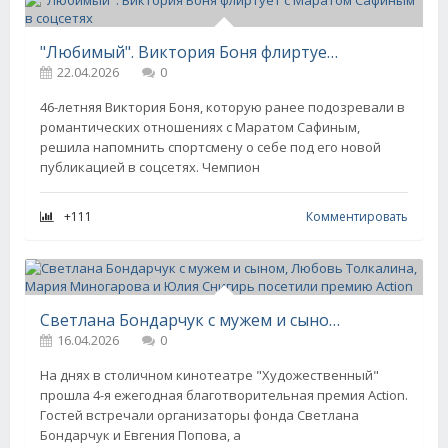
"Любимый". Виктория Боня флиртует с Маратом Сафиным в соцсетях
22.04.2026
0
46-летняя Виктория Боня, которую ранее подозревали в
романтических отношениях с Маратом Сафиным,
решила напомнить спортсмену о себе под его новой
публикацией в соцсетях. Чемпион
+111
Комментировать
Светлана Бондарчук с мужем и сыном, Любовь Толкалина, Мария Миногарова и Юлия Снигирь посетили премию Action
16.04.2026
0
На днях в столичном кинотеатре "Художественный"
прошла 4-я ежегодная благотворительная премия Action.
Гостей встречали организаторы фонда Светлана
Бондарчук и Евгения Попова, а