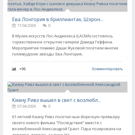
Ева Лонгория в бриллиантах, Шэрон Стоун в "голом" платье, Хайди Клум с сыном и девушка Киану Ривза посетили гала-вечер в Лос-Анджелесе
17.04.2026
0
В Музее искусств Лос-Анджелеса (LACMA) состоялось
торжественное открытие галереи Дэвида Геффена.
Мероприятие помимо Даши Жуковой посетили многие
голливудские звёзды: Ева Лонгория,
+96
Комментировать
Киану Ривз вышел в свет с возлюбленной Александрой Грант
07.04.2026
0
61-летний Киану Ривз посетил нью-йоркскую премьеру
своего нового фильма "Последствия" вместе с
возлюбленной Александрой Грант. Пара позировала на
дорожке, держась за руки. На