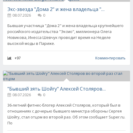
Экс-звезда "Дома 2" и жена владельца "Эксмо" Инесса Шевчук посетила показ Giorgio Armani в Париже
08.07.2026
0
Бывшая участница "Дома 2" и жена владельца крупнейшего
российского издательства "Эксмо", миллионера Олега
Новикова, Инесса Шевчук проводит время на Неделе
высокой моды в Париже.
+97
Комментировать
"Бывший зять Шойгу" Алексей Столяров во второй раз стал отцом
08.07.2026
0
36-летний фитнес-блогер Алексей Столяров, который был в
отношениях с дочерью бывшего министра обороны Сергея
Шойгу, стал отцом во второй раз. Об этом сообщает Super.ru.
По