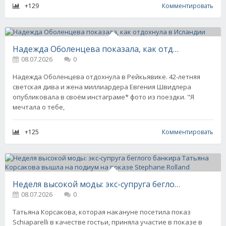
+129
Комментировать
Надежда Оболенцева показала, как отдохнула в Исландии
08.07.2026
0
Надежда Оболенцева отдохнула в Рейкьявике. 42-летняя
светская дива и жена миллиардера Евгения Швидлера
опубликовала в своём инстаграме* фото из поездки. "Я
мечтала о тебе,
+125
Комментировать
Неделя высокой моды: экс-супруга беглого банкира Татьяна Корсакова вышла на подиум на показе Stephane Rolland
08.07.2026
0
Татьяна Корсакова, которая накануне посетила показ
Schiaparelli в качестве гостьи, приняла участие в показе в