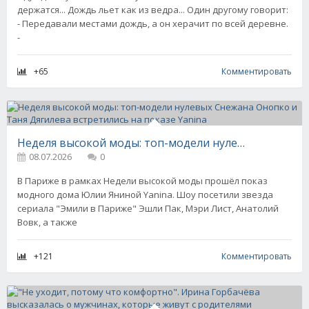
держатся... Дождь льет как из ведра... Один другому говорит:
- Передавали местами дождь, а он херачит по всей деревне.
-
+65
Комментировать
Неделя высокой моды: топ-модели нулевых Снежана Онопко и Таня Дягилева встретились на показе Yanina
08.07.2026
0
В Париже в рамках Недели высокой моды прошёл показ
модного дома Юлии Яниной Yanina. Шоу посетили звезда
сериала "Эмили в Париже" Эшли Пак, Мэри Лист, Анатолий
Вовк, а также
+121
Комментировать