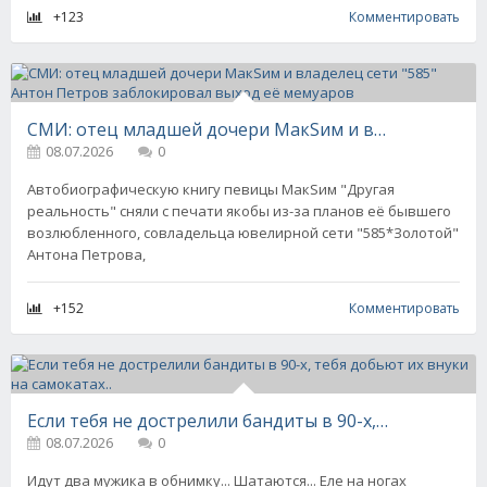
+123
Комментировать
СМИ: отец младшей дочери МакSим и владелец сети "585" Антон Петров заблокировал выход её мемуаров
08.07.2026
0
Автобиографическую книгу певицы МакSим "Другая
реальность" сняли с печати якобы из-за планов её бывшего
возлюбленного, совладельца ювелирной сети "585*Золотой"
Антона Петрова,
+152
Комментировать
Если тебя не дострелили бандиты в 90-х, тебя добьют их внуки на самокатах..
08.07.2026
0
Идут два мужика в обнимку... Шатаются... Еле на ногах