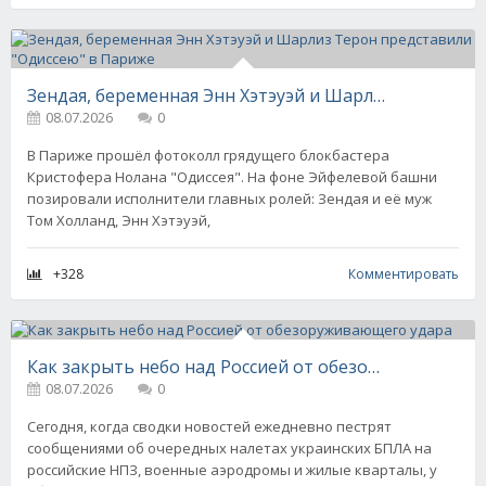
Зендая, беременная Энн Хэтэуэй и Шарлиз Терон представили "Одиссею" в Париже
08.07.2026
0
В Париже прошёл фотоколл грядущего блокбастера
Кристофера Нолана "Одиссея". На фоне Эйфелевой башни
позировали исполнители главных ролей: Зендая и её муж
Том Холланд, Энн Хэтэуэй,
+328
Комментировать
Как закрыть небо над Россией от обезоруживающего удара
08.07.2026
0
Сегодня, когда сводки новостей ежедневно пестрят
сообщениями об очередных налетах украинских БПЛА на
российские НПЗ, военные аэродромы и жилые кварталы, у