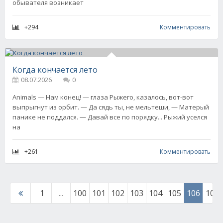
обывателя возникает
+294
Комментировать
Когда кончается лето
08.07.2026
0
Animals — Нам конец! — глаза Рыжего, казалось, вот-вот
выпрыгнут из орбит. — Да сядь ты, не мельтеши, — Матерый
панике не поддался. — Давай все по порядку... Рыжий уселся
на
+261
Комментировать
1
...
100
101
102
103
104
105
106
107