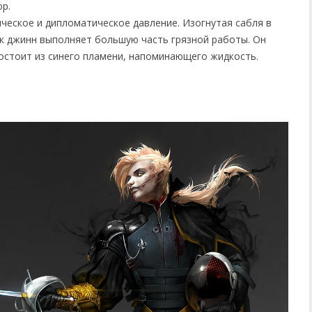
ор.
ческое и дипломатическое давление. Изогнутая сабля в
ак джинн выполняет большую часть грязной работы. Он
остоит из синего пламени, напоминающего жидкость.