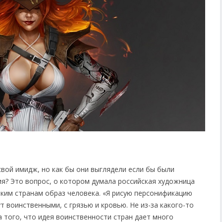
вой имидж, но как бы они выглядели если бы были
ия? Это вопрос, о котором думала российская художница
ьким странам образ человека. «Я рисую персонификацию
ут воинственными, с грязью и кровью. Не из-за какого-то
а того, что идея воинственности стран дает много