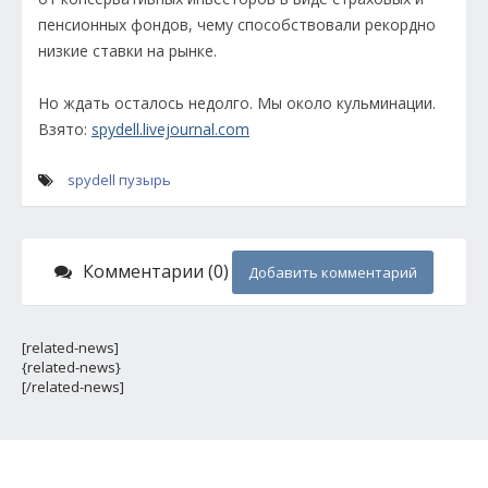
пенсионных фондов, чему способствовали рекордно
низкие ставки на рынке.
Но ждать осталось недолго. Мы около кульминации.
Взято:
spydell.livejournal.com
spydell
пузырь
Комментарии (0)
Добавить комментарий
[related-news]
{related-news}
[/related-news]