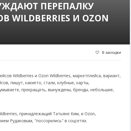
СУЖДАЮТ ПЕРЕПАЛКУ
В WILDBERRIES И OZON
В закладки
ldberries, принадлежащий Татьяне Ким, и Ozon,
ием Рудаковым, "поссорились" в соцсетях.