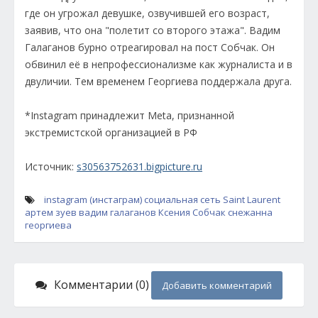
где он угрожал девушке, озвучившей его возраст,
заявив, что она "полетит со второго этажа". Вадим
Галаганов бурно отреагировал на пост Собчак. Он
обвинил её в непрофессионализме как журналиста и в
двуличии. Тем временем Георгиева поддержала друга.
*Instagram принадлежит Meta, признанной
экстремистской организацией в РФ
Источник:
s30563752631.bigpicture.ru
instagram (инстаграм)
социальная сеть
Saint Laurent
артем зуев
вадим галаганов
Ксения Собчак
снежанна
георгиева
Комментарии (0)
Добавить комментарий