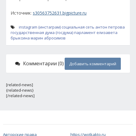
Источник:
s30563752631.bigpicture.ru
instagram (инстаграм)
социальная сеть
антон петрова
государственная дума (госдума)
парламент
елизавета
брыксина
марин абросимов
Комментарии (0)
Добавить комментарий
[related-news]
{related-news}
[/related-news]
Авторские права
https://wotkakto.ru