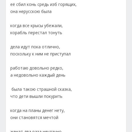
её сбил конь средь изб горящих,
она нерусскою была
когда все крысы убежали,
корабль перестал тонуть
дела идут пока отлично,
поскольку к ним не приступал
работаю довольно редко,
а недовольно каждый день
была такою страшной сказка,
что дети вышли покурить
когда на планы денег нету,
они становятся мечтой
женат два раза неудачно —