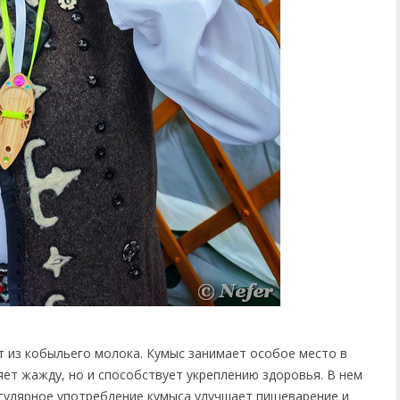
т из кобыльего молока. Кумыс занимает особое место в
яет жажду, но и способствует укреплению здоровья. В нем
егулярное употребление кумыса улучшает пищеварение и