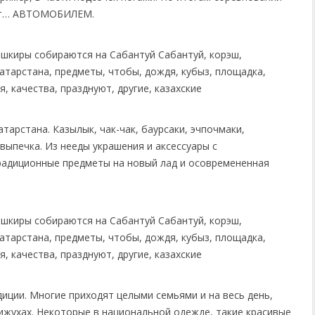
ают… АВТОМОБИЛЕМ.
тарстана. Казылык, чак-чак, баурсаки, эчпочмаки,
 выпечка. Из нееды украшения и аксессуары с
радиционные предметы на новый лад и осовремененная
диции. Многие приходят целыми семьями и на весь день,
вижухах. Некоторые в национальной одежде, такие красивые