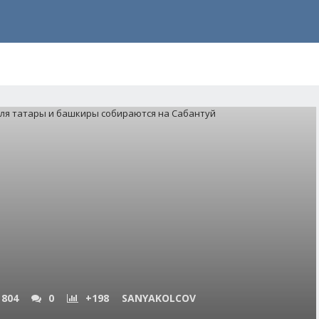
 804
0
+198
SANYAKOLCOV