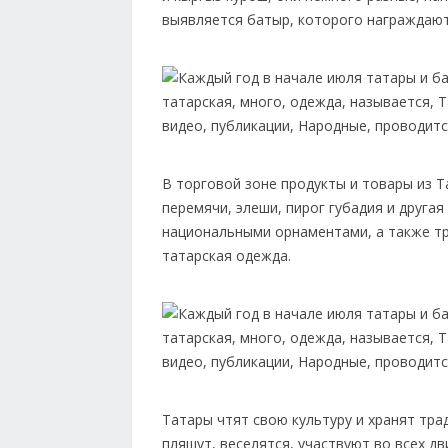
выявляется батыр, которого награжд
В торговой зоне продукты и товары из Та
перемячи, элеши, пирог губадия и другая
национальными орнаментами, а также т
татарская одежда.
Татары чтят свою культуру и хранят тра
пляшут, веселятся, участвуют во всех д