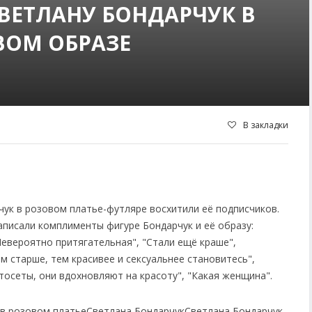
ВЕТЛАНУ БОНДАРЧУК В
ВОМ ОБРАЗЕ
В закладки
ук в розовом платье-футляре восхитили её подписчиков.
писали комплименты фигуре Бондарчук и её образу:
"Невероятно притягательная", "Стали ещё краше",
м старше, тем красивее и сексуальнее становитесь",
осеты, они вдохновляют на красоту", "Какая женщина".
 в розовом платье
Светлана Бондарчук
Светлана Бондарчук