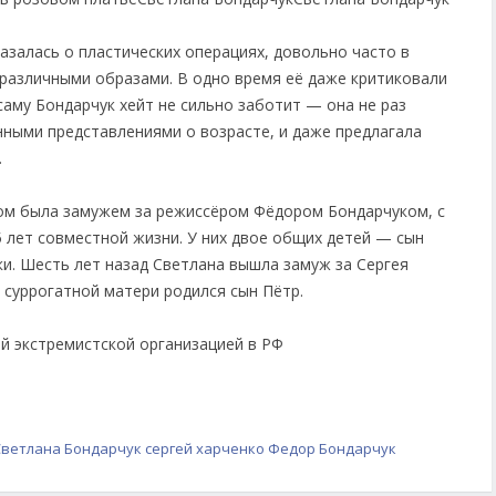
азалась о пластических операциях, довольно часто в
 различными образами. В одно время её даже критиковали
 саму Бондарчук хейт не сильно заботит — она не раз
анными представлениями о возрасте, и даже предлагала
.
лом была замужем за режиссёром Фёдором Бондарчуком, с
5 лет совместной жизни. У них двое общих детей — сын
уки. Шесть лет назад Светлана вышла замуж за Сергея
и суррогатной матери родился сын Пётр.
ой экстремистской организацией в РФ
Светлана Бондарчук
сергей харченко
Федор Бондарчук