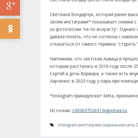
Светлана Бондарчук, которая ранее выск
своём инстаграме* показывает снимки с
за фотосессии "не по возрасту". Однако
давала понять, что не согласна с навяз
отказаться от самого термина "стареть"
Напомним, что светская львица в прош
которым рассталась в 2016 году после 2
Сергей и дочь Варвара, а также есть вн
Харченко: в 2023 году у пары при помощ
*Instagram принадлежит Meta, признанн
Источник:
s30563752631.bigpicture.ru
instagram (инстаграм)
социальная сеть