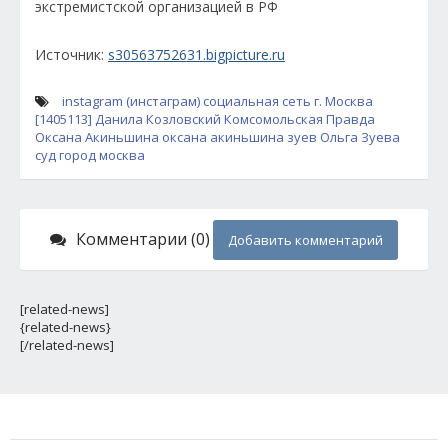
экстремистской организацией в РФ
Источник:
s30563752631.bigpicture.ru
instagram (инстаграм)
социальная сеть
г. Москва
[1405113]
Данила Козловский
Комсомольская Правда
Оксана Акиньшина
оксана акиньшина зуев
Ольга Зуева
суд
город москва
Комментарии (0)
Добавить комментарий
[related-news]
{related-news}
[/related-news]