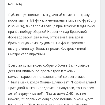
кричалку.
Публикация появилась в удачный момент — сразу
после матча 1/8 финала чемпионата мира по футболу
(ЧМ-2026), в котором Холанд практически в одиночку
принёс победу сборной Норвегии над Бразилией.
Форвард забил два мяча, отправив Неймара и
бразильскую команду домой. На фоне громкого
выступления футболиста ролик Костромитиной
быстро стал вирусным.
Всего за сутки видео собрало более 3 млн лайков,
десятки миллионов просмотров и тысячи
комментариев от пользователей со всего мира.
"Пните меня, когда Холланд лайкнет", "Поразительно!
Брат-двойняшка! В роддоме не напутали, точно всех
детей вернули маме?", "Здесь даже ДНК-тест не
нужен", "С первых секунд видео поняла, о ком будет
идти речь", "Есть много вопросов к отцу Холанда", —