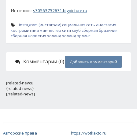
Источник:
s30563752631.bigpicture.ru
instagram (инстаграм)
социальная сеть
анастасия
костромитина
манчестер сити
клуб
сборная
бразилия
сборная
норвегия
холанд
холанд эрлинг
Комментарии (0)
Добавить комментарий
[related-news]
{related-news}
[/related-news]
Авторские права
https://wotkakto.ru