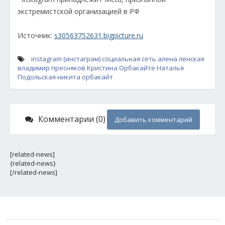
экстремистской организацией в РФ
Источник:
s30563752631.bigpicture.ru
instagram (инстаграм)
социальная сеть
алена ленская
владимир пресняков
Кристина Орбакайте
Наталья
Подольская
никита орбакайт
Комментарии (0)
Добавить комментарий
[related-news]
{related-news}
[/related-news]