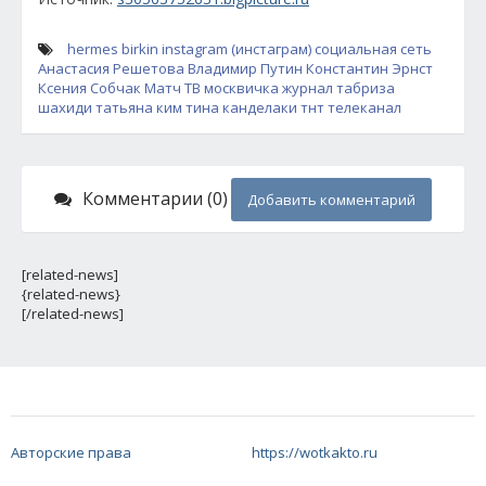
hermes birkin
instagram (инстаграм)
социальная сеть
Анастасия Решетова
Владимир Путин
Константин Эрнст
Ксения Собчак
Матч ТВ
москвичка
журнал
табриза
шахиди
татьяна ким
тина канделаки
тнт
телеканал
Комментарии (0)
Добавить комментарий
[related-news]
{related-news}
[/related-news]
Авторские права
https://wotkakto.ru