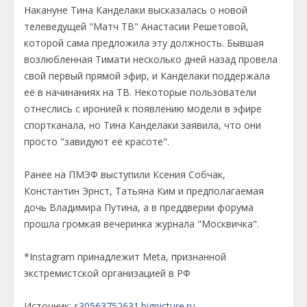
Накануне Тина Канделаки высказалась о новой
телеведущей "Матч ТВ" Анастасии Решетовой,
которой сама предложила эту должность. Бывшая
возлюбленная Тимати несколько дней назад провела
свой первый прямой эфир, и Канделаки поддержала
её в начинаниях на ТВ. Некоторые пользователи
отнеслись с иронией к появлению модели в эфире
спортканала, но Тина Канделаки заявила, что они
просто "завидуют её красоте".
Ранее на ПМЭФ выступили Ксения Собчак,
Константин Эрнст, Татьяна Ким и предполагаемая
дочь Владимира Путина, а в преддверии форума
прошла громкая вечеринка журнала "Москвичка".
*Instagram принадлежит Meta, признанной
экстремистской организацией в РФ
Источник:
s30563752631.bigpicture.ru