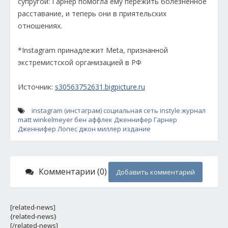
супругой: Гарнер помогла ему пережить болезненное
расставание, и теперь они в приятельских
отношениях.
*Instagram принадлежит Meta, признанной
экстремистской организацией в РФ
Источник:
s30563752631.bigpicture.ru
instagram (инстаграм)
социальная сеть
instyle
журнал
matt winkelmeyer
бен аффлек
Дженнифер Гарнер
Дженнифер Лопес
джон миллер
издание
Комментарии (0)
Добавить комментарий
[related-news]
{related-news}
[/related-news]