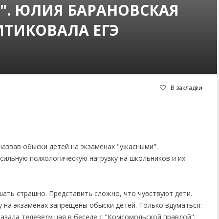
". ЮЛИЯ БАРАНОВСКАЯ
ИТИКОВАЛА ЕГЭ
В закладки
азвав обыски детей на экзаменах "ужасными".
сильную психологическую нагрузку на школьников и их
шать страшно. Представить сложно, что чувствуют дети.
у на экзаменах запрещены обыски детей. Только вдуматься:
казала телеведущая в беседе с "Комсомольской правдой".