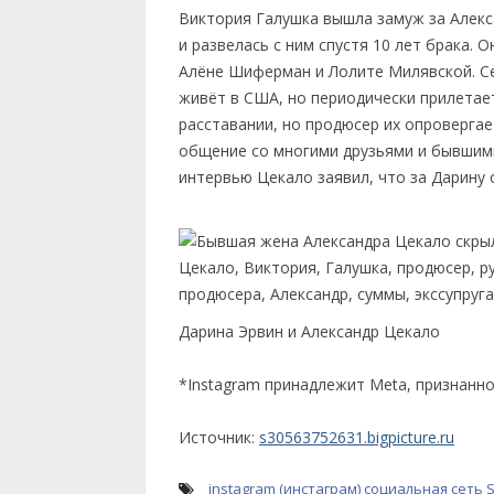
Виктория Галушка вышла замуж за Алекса
и развелась с ним спустя 10 лет брака. 
Алёне Шиферман и Лолите Милявской. Се
живёт в США, но периодически прилетает
расставании, но продюсер их опровергае
общение со многими друзьями и бывшими
интервью Цекало заявил, что за Дарину 
Дарина Эрвин и Александр Цекало
*Instagram принадлежит Meta, признанн
Источник:
s30563752631.bigpicture.ru
instagram (инстаграм)
социальная сеть
S