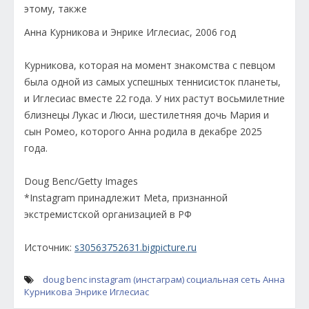
Анна Курникова и Энрике Иглесиас, 2006 год
Курникова, которая на момент знакомства с певцом
была одной из самых успешных теннисисток планеты,
и Иглесиас вместе 22 года. У них растут восьмилетние
близнецы Лукас и Люси, шестилетняя дочь Мария и
сын Ромео, которого Анна родила в декабре 2025
года.
Doug Benc/Getty Images
*Instagram принадлежит Meta, признанной
экстремистской организацией в РФ
Источник:
s30563752631.bigpicture.ru
doug benc
instagram (инстаграм)
социальная сеть
Анна
Курникова
Энрике Иглесиас