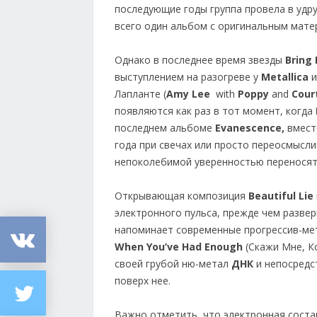
последующие годы группа провела в удр
всего один альбом с оригинальным мате
Однако в последнее время звезды
Bring 
выступлением на разогреве у
Metallica
и
Лапланте (
Amy Lee
with
Poppy
and
Cour
появляются как раз в тот момент, когда
последнем альбоме
Evanescence,
вмест
года при свечах или просто переосмысл
непоколебимой уверенностью переносят 
Открывающая композиция
Beautiful Lie
электронного пульса, прежде чем разве
напоминает современные прогрессив-мет
When You’ve Had Enough
(Скажи Мне, К
своей грубой ню-метал
ДНК
и непосредс
поверх нее.
Важно отметить, что электронная сос