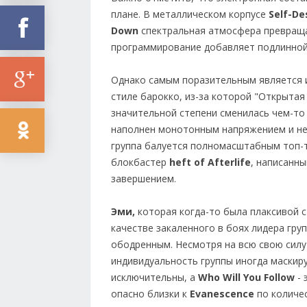
плане. В металлическом корпусе
Self-De
Down
спектральная атмосфера превращае
программирование добавляет подлинно
Однако самым поразительным является 
стиле барокко, из-за которой "Открытая 
значительной степени сменилась чем-то
наполнен монотонным напряжением и н
группа балуется полномасштабным топ-
блокбастер
heft of Afterlife
, написанн
завершением.
Эми,
которая когда-то была плаксивой с
качестве закаленного в боях лидера гру
ободренным. Несмотря на всю свою силу 
индивидуальность группы иногда маскиру
исключительны, а
Who Will You Follow
- 
опасно близки к
Evanescence
по количес