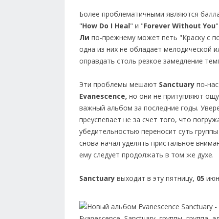
Более проблематичными являются балла
"
How Do I Heal
" и "
Forever Without You
Ли
по-прежнему может петь "Краску с по
одна из них не обладает мелодической 
оправдать столь резкое замедление тем
Эти проблемы мешают
Sanctuary
по-нас
Evanescence,
но они не притупляют ощу
важный альбом за последние годы. Увере
преуспевает не за счет того, что погруж
убедительностью переносит суть группы
снова начал уделять пристальное внима
ему следует продолжать в том же духе.
Sanctuary
выходит в эту пятницу,
05
июн