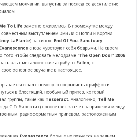
учающем молчании, выпустив за последнее десятилетие
риалом.
Me To Life
заметно оживились. В промежутке между
 совместным выступлением Эми Ли с Поппи и Кортни
tney LaPlante
) на сингле
End Of You
,
Sanctuary
Evanescence
снова чувствуют себя бодрыми. На своем
о того чтобы следовать мелодраме "
The Open Door
"
2006
ивать альт-металлические атрибуты
Fallen,
с
свое основное звучание в настоящее.
врывается в зал с помощью прерывистых риффов и
рнуться в блестящий, необычный припев, который
ал группы, такие как
Tesseract.
Аналогично,
Tell Me
огда С Тебя хватит) процветает за счет напряжения между
твенным, радиоформатным припевом, расположенным
тавляющая
Evanescence
больше не прячется на заднем