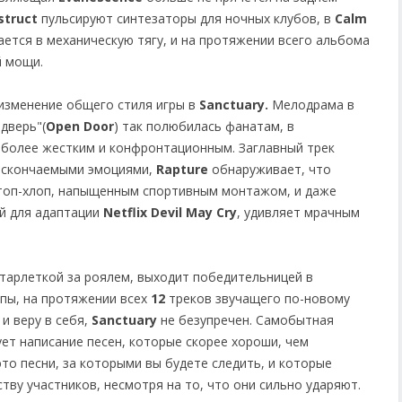
struct
пульсируют синтезаторы для ночных клубов, в
Calm
тся в механическую тягу, и на протяжении всего альбома
й мощи.
изменение общего стиля игры в
Sanctuary.
Мелодрама в
дверь"(
Open Door
) так полюбилась фанатам, в
 более жестким и конфронтационным. Заглавный трек
ескончаемыми эмоциями,
Rapture
обнаруживает, что
топ-хлоп, напыщенным спортивным монтажом, и даже
ый для адаптации
Netflix Devil May Cry
, удивляет мрачным
тарлеткой за роялем, выходит победительницей в
ппы, на протяжении всех
12
треков звучащего по-новому
и веру в себя,
Sanctuary
не безупречен. Самобытная
ет написание песен, которые скорее хороши, чем
это песни, за которыми вы будете следить, и которые
тву участников, несмотря на то, что они сильно ударяют.