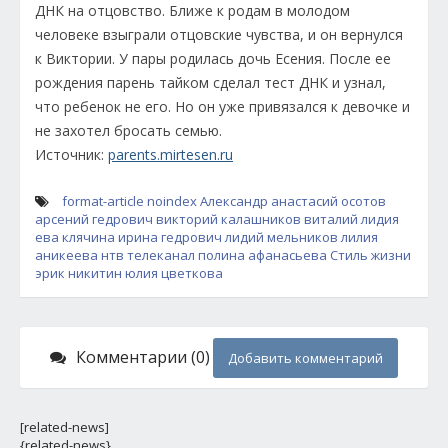
ДНК на отцовство. Ближе к родам в молодом
человеке взыграли отцовские чувства, и он вернулся
к Виктории. У пары родилась дочь Есения. После ее
рождения парень тайком сделал тест ДНК и узнал,
что ребенок не его. Но он уже привязался к девочке и
не захотел бросать семью.
Источник:
parents.mirtesen.ru
format-article
noindex
Александр
анастасий осотов
арсений гедрович
викторий калашников
виталий лидия
ева клячина
ирина гедрович
лидий мельников
лилия
аникеева
нтв
телеканал
полина афанасьева
Стиль жизни
эрик никитин
юлия цветкова
Комментарии (0)
Добавить комментарий
[related-news]
{related-news}