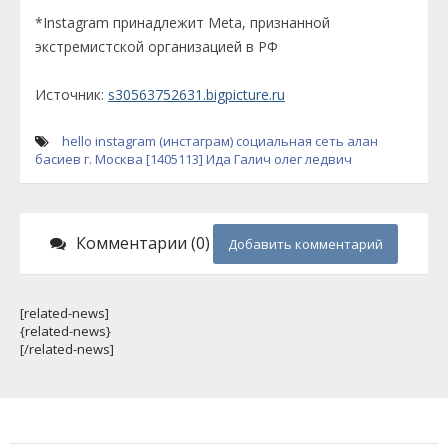
*Instagram принадлежит Meta, признанной
экстремистской организацией в РФ
Источник:
s30563752631.bigpicture.ru
hello
instagram (инстаграм)
социальная сеть
алан
басиев
г. Москва [1405113]
Ида Галич
олег ледвич
Комментарии (0)
Добавить комментарий
[related-news]
{related-news}
[/related-news]