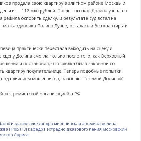
ников продала свою квартиру в элитном районе Москвы и
деньги — 112 млн рублей. После того как Долина узнала о
а решила оспорить сделку. В результате суд встал на
, мать-одиночка Полина Лурье, осталась и без квартиры и
 певица практически перестала выходить на сцену и
а сцену Долина смогла только после того, как Верховный
 решения и постановил, что сделка была законной со
ть квартиру покупательнице. Теперь подобные попытки
ю под влиянием мошенников, называют "схемой Долиной".
ой экстремистской организацией в РФ
tarhit
издание
александра миончинская
ангелина долина
сква [1405113]
кафедра эстрадно джазового пения; московский
москва
Лариса