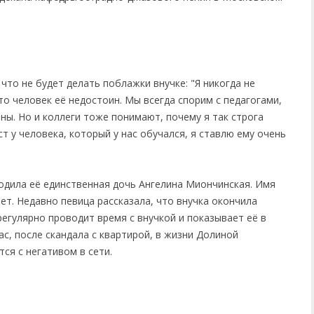
что не будет делать поблажки внучке: "Я никогда не
то человек её недостоин. Мы всегда спорим с педагогами,
ы. Но и коллеги тоже понимают, почему я так строга
т у человека, который у нас обучался, я ставлю ему очень
одила её единственная дочь Ангелина Миончинская. Имя
ает. Недавно певица рассказала, что внучка окончила
егулярно проводит время с внучкой и показывает её в
ас, после скандала с квартирой, в жизни Долиной
ся с негативом в сети.