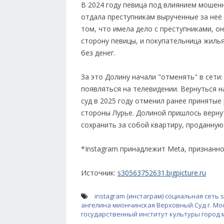
В 2024 году певица под влиянием мошен
отдала преступникам вырученные за неё 
том, что имела дело с преступниками, он
сторону певицы, и покупательница жилья
без денег.
За это Долину начали "отменять" в сети:
появляться на телевидении. Вернуться н
суд в 2025 году отменил ранее принятые
стороны Лурье. Долиной пришлось верну
сохранить за собой квартиру, проданну
*Instagram принадлежит Meta, признанн
Источник:
s30563752631.bigpicture.ru
instagram (инстаграм)
социальная сеть
s
ангелина миончинская
Верховный Суд
г. Мо
государственный институт культуры
город 